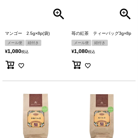
マンゴー 2.5g×8p(袋)
苺の紅茶 ティーバッグ3g×8p
メール便
紐付き
メール便
紐付き
1,080
1,080
¥
¥
税込
税込