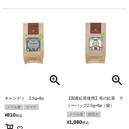
キャンディ 2.5g×8p
【国産紅茶使用】苺の紅茶 テ
ィーバッグ2.5g×8p（袋）
メール便
リーフ
810
メール便
紐付き
¥
税込
1,080
¥
税込