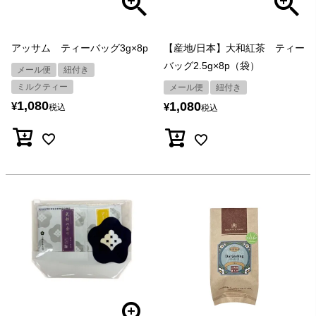
アッサム ティーバッグ3g×8p
【産地/日本】大和紅茶 ティー
バッグ2.5g×8p（袋）
メール便
紐付き
ミルクティー
メール便
紐付き
1,080
1,080
¥
¥
税込
税込