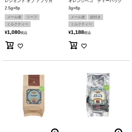
レジェンド オブ アフリカ
オレンジペコ ティーバッグ
2.5g×8p
3g×8p
メール便
リーフ
メール便
紐付き
ミルクティー
ミルクティー
1,080
1,188
¥
¥
税込
税込