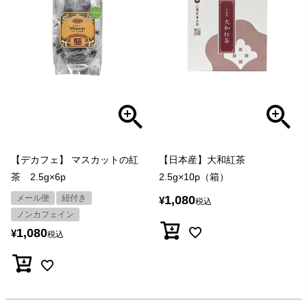
【デカフェ】 マスカットの紅
【日本産】大和紅茶
茶 2.5g×6p
2.5g×10p（箱）
メール便
紐付き
1,080
¥
税込
ノンカフェイン
1,080
¥
税込