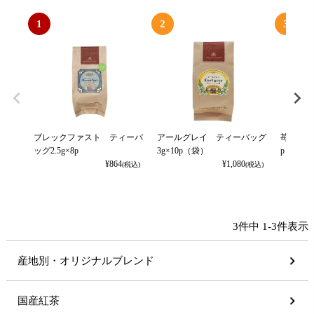
1
2
3
ブレックファスト ティーバ
アールグレイ ティーバッグ
苺の紅茶
ッグ2.5g×8p
3g×10p（袋）
p
¥
864
¥
1,080
(税込)
(税込)
3
件中
1
-
3
件表示
産地別・オリジナルブレンド
国産紅茶