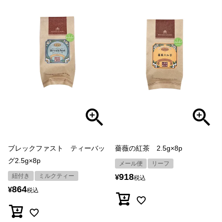
ブレックファスト ティーバッ
薔薇の紅茶 2.5g×8p
グ2.5g×8p
メール便
リーフ
918
紐付き
ミルクティー
¥
税込
864
¥
税込