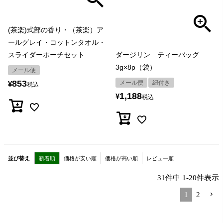
(茶楽)式部の香り・（茶楽）ア
ールグレイ・コットンタオル・
スライダーポーチセット
ダージリン ティーバッグ
3g×8p（袋）
メール便
853
メール便
紐付き
¥
税込
1,188
¥
税込
並び替え
新着順
価格が安い順
価格が高い順
レビュー順
31
件中
1
-
20
件表示
1
2