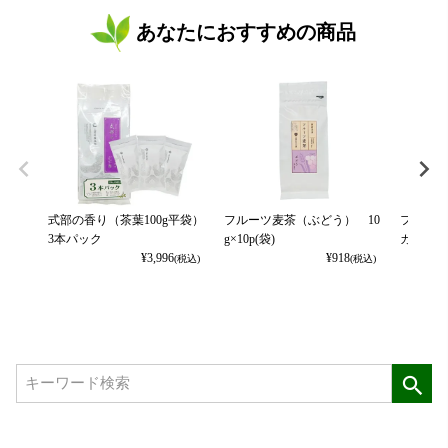
あなたにおすすめの商品
式部の香り（茶葉100g平袋）
フルーツ麦茶（ぶどう） 10
フルーツ
3本パック
g×10p(袋)
カット） 
¥
3,996
¥
918
(税込)
(税込)