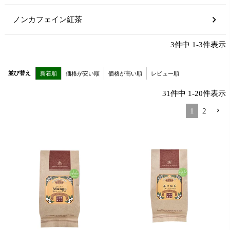
ノンカフェイン紅茶
3
件中
1
-
3
件表示
並び替え
新着順
価格が安い順
価格が高い順
レビュー順
31
件中
1
-
20
件表示
1
2