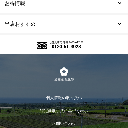
お得情報
新規会員登録
当店おすすめ
会員規約について
SDGs
アウトレットセール
ご注文の流れ
ご注文専用 平日 9:00〜17:00
0120-51-3928
式部の香りシリーズ
お得なまとめ買い
LINE登録
茶楽
キャンペーン
メルマガ登録
季節限定商品
メール便対応商品
マイページ
お茶のギフト
個人情報の取り扱い
ログイン
特定商取引法に基づく表示
おすすめのお茶
ログアウト
お問い合わせ