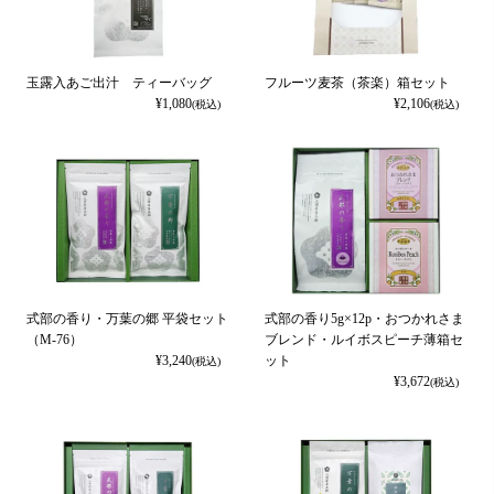
玉露入あご出汁 ティーバッグ
フルーツ麦茶（茶楽）箱セット
¥
1,080
¥
2,106
(税込)
(税込)
式部の香り・万葉の郷 平袋セット
式部の香り5g×12p・おつかれさま
（M-76）
ブレンド・ルイボスピーチ薄箱セ
¥
3,240
ット
(税込)
¥
3,672
(税込)