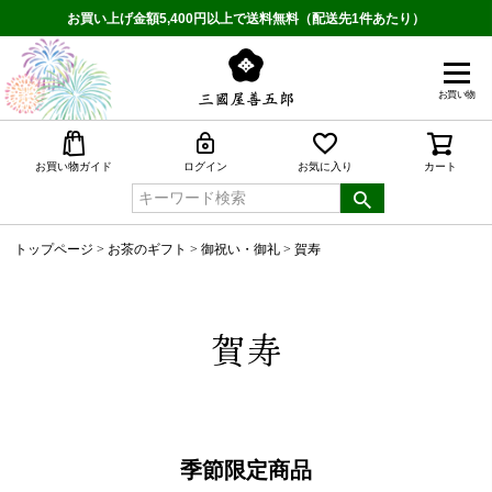
お買い上げ金額5,400円以上で送料無料（配送先1件あたり）
お買い物
検索
お買い物ガイド
ログイン
お気に入り
カート
トップページ
お茶のギフト
御祝い・御礼
賀寿
賀寿
季節限定商品