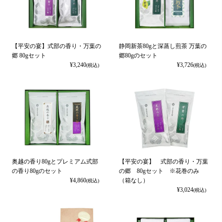
【平安の宴】式部の香り・万葉の
静岡新茶80gと深蒸し煎茶 万葉の
郷 80gセット
郷80gのセット
¥
3,240
¥
3,726
(税込)
(税込)
奥越の香り80gとプレミアム式部
【平安の宴】 式部の香り・万葉
の香り80gのセット
の郷 80gセット ※花巻のみ
¥
4,860
（箱なし）
(税込)
¥
3,024
(税込)