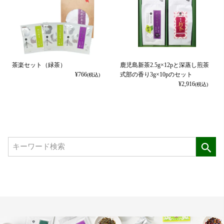
茶楽セット（緑茶）
鹿児島新茶2.5g×12pと深蒸し煎茶
¥
766
式部の香り3g×10pのセット
(税込)
¥
2,916
(税込)