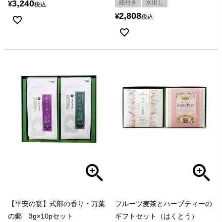
3,240
紐付き
水出し
¥
税込
2,808
¥
税込
【平安の宴】式部の香り・万葉
フルーツ麦茶とハーブティーの
の郷 3g×10pセット
ギフトセット（はくとう）