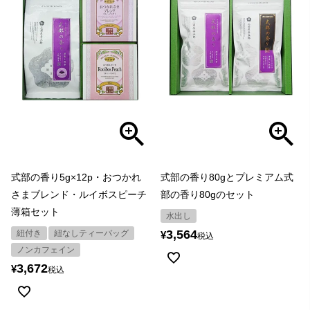
式部の香り5g×12p・おつかれ
式部の香り80gとプレミアム式
さまブレンド・ルイボスピーチ
部の香り80gのセット
薄箱セット
水出し
3,564
紐付き
紐なしティーバッグ
¥
税込
ノンカフェイン
3,672
¥
税込