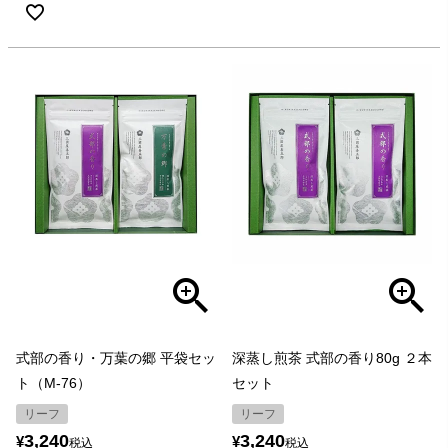
式部の香り・万葉の郷 平袋セッ
深蒸し煎茶 式部の香り80g ２本
ト（M-76）
セット
リーフ
リーフ
3,240
3,240
¥
¥
税込
税込