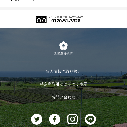
SDGs
アウトレットセール
ご注文の流れ
ご注文専用 平日 9:00〜17:00
0120-51-3928
式部の香りシリーズ
お得なまとめ買い
LINE登録
茶楽
キャンペーン
メルマガ登録
季節限定商品
メール便対応商品
マイページ
お茶のギフト
個人情報の取り扱い
ログイン
特定商取引法に基づく表示
おすすめのお茶
ログアウト
お問い合わせ
お茶に合うスイーツ