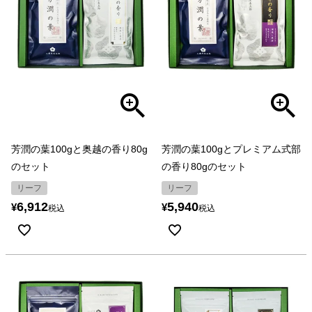
芳潤の葉100gと奥越の香り80g
芳潤の葉100gとプレミアム式部
のセット
の香り80gのセット
リーフ
リーフ
6,912
5,940
¥
¥
税込
税込