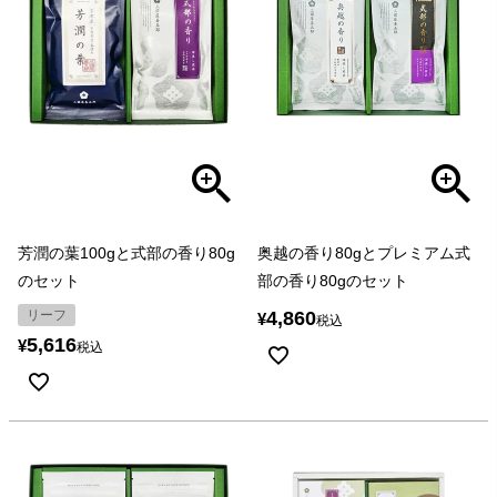
芳潤の葉100gと式部の香り80g
奥越の香り80gとプレミアム式
のセット
部の香り80gのセット
リーフ
4,860
¥
税込
5,616
¥
税込