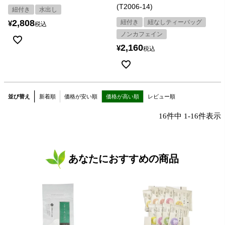
(T2006-14)
紐付き
水出し
2,808
紐付き
紐なしティーバッグ
¥
税込
ノンカフェイン
2,160
¥
税込
並び替え
新着順
価格が安い順
価格が高い順
レビュー順
16
件中
1
-
16
件表示
あなたにおすすめの商品