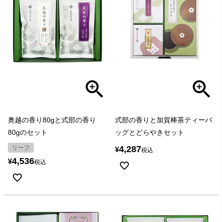
奥越の香り80gと式部の香り
式部の香りと加賀棒茶ティーバ
80gのセット
ッグとどらやきセット
リーフ
4,287
¥
税込
4,536
¥
税込