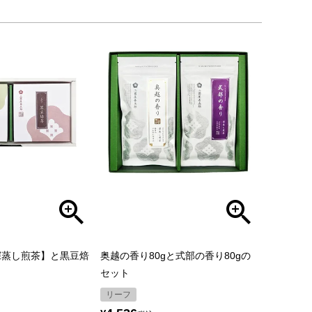
深蒸し煎茶】と黒豆焙
奥越の香り80gと式部の香り80gの
セット
リーフ