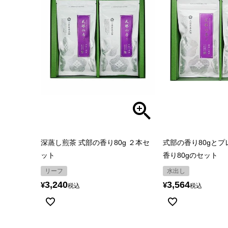
深蒸し煎茶 式部の香り80g ２本セ
式部の香り80gと
ット
香り80gのセット
リーフ
水出し
3,240
3,564
¥
¥
税込
税込