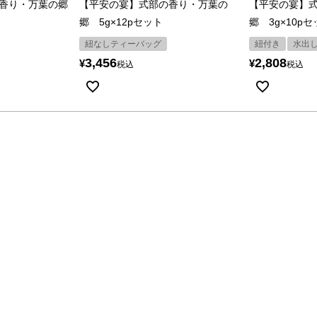
香り・万葉の郷
【平安の宴】式部の香り・万葉の
【平安の宴】
郷 5g×12pセット
郷 3g×10p
紐なしティーバッグ
紐付き
水出
3,456
2,808
¥
¥
税込
税込