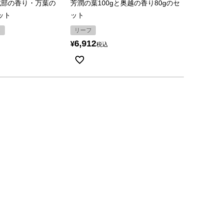
式部の香り・万葉の
芳潤の葉100gと奥越の香り80gのセ
セット
ット
し
リーフ
6,912
¥
税込