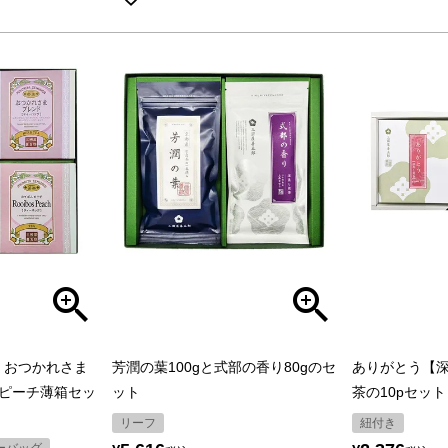
p・おつかれさま
芳潤の葉100gと式部の香り80gのセ
ありがとう【
ピーチ薄箱セッ
ット
茶の10pセット
リーフ
紐付き