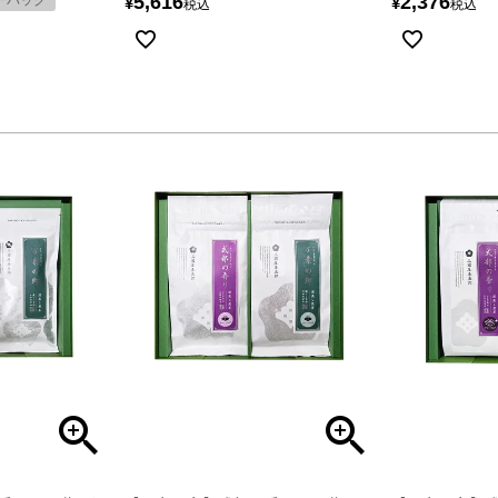
5,616
2,376
ーバッグ
¥
¥
税込
税込