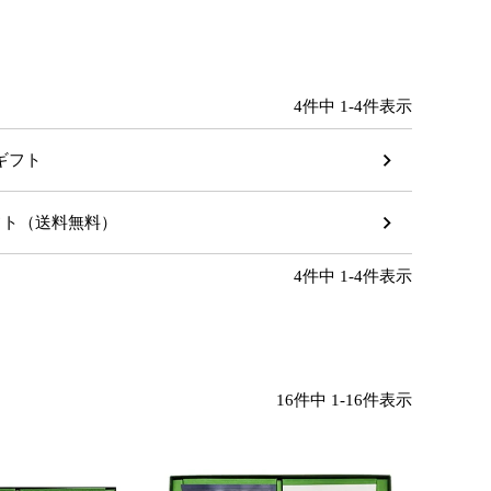
4
件中
1
-
4
件表示
のギフト
ギフト（送料無料）
4
件中
1
-
4
件表示
16
件中
1
-
16
件表示