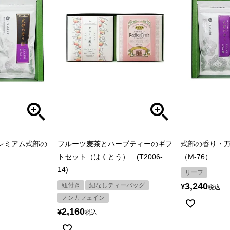
プレミアム式部の
フルーツ麦茶とハーブティーのギフ
式部の香り・万
トセット（はくとう） (T2006-
（M-76）
14)
リーフ
3,240
紐付き
紐なしティーバッグ
¥
税込
ノンカフェイン
2,160
¥
税込