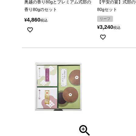
奥越の香り80gとプレミアム式部の
【平安の宴】式部の
香り80gのセット
80gセット
4,860
リーフ
¥
税込
3,240
¥
税込