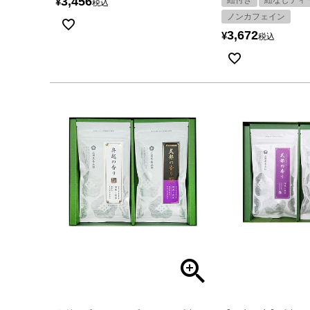
3,456
紐付き
紐なしティ
¥
税込
ノンカフェイン
3,672
¥
税込