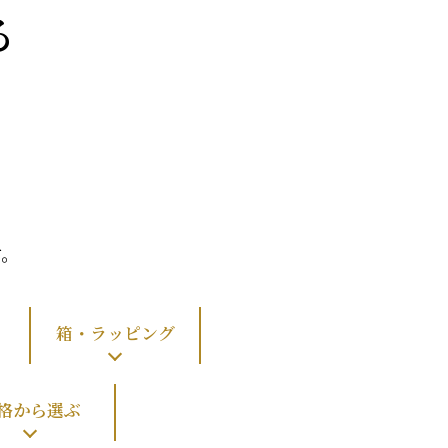
る
、
。
す。
箱・ラッピング
格から選ぶ