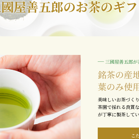
三國屋善五郎のお茶のギフ
三國屋善五郎が
銘茶の産
葉のみ使
美味しいお茶づく
茶園で採れる良質
が丁寧に製茶して
こ