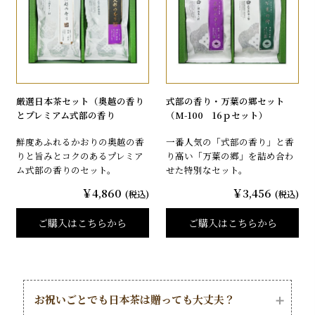
厳選日本茶セット（奥越の香り
式部の香り・万葉の郷セット
とプレミアム式部の香り
（M-100 16ｐセット）
鮮度あふれるかおりの奥越の香
一番人気の「式部の香り」と香
りと旨みとコクのあるプレミア
り高い「万葉の郷」を詰め合わ
ム式部の香りのセット。
せた特別なセット。
￥4,860
￥3,456
(税込)
(税込)
ご購入はこちらから
ご購入はこちらから
お祝いごとでも日本茶は贈っても大丈夫？