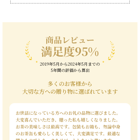
お中元やお歳暮などの贈り物に人気の日本茶。しかしお茶
は、一般的に弔辞の際に利用されることが多い品のため
「お葬式をイメージしてしまう」という方もいらっしゃい
ます。ただし地域によって考え方は異なりますし、結婚祝い
や出産祝いなどでは、お茶は縁起物としてギフトに選ばれ
る方も多くいらっしゃいます。特に新茶は縁起の良い言葉と
商品レビュー
して「無病息災長寿めでたし」といわれるほど、健康にも
満足度95%
良い飲み物とされております。お祝い事の場合はお葬式など
をイメージしにくい、季節の掛け紙や華やかでおしゃれな
包装紙で贈ると良いでしょう。
2019年5月から2024年5月までの
日本茶のギフトは、日持ちもするので特別な日の記念や手
5年間の評価から算出
土産、ちょっとしたお礼やお返しにも最適です。
三國屋善五郎ではかわいいパッケージのお茶も人気です。日
多くのお客様から
本茶好きな方には飲み比べ出来るセットや和菓子が入った
大切な方への贈り物に選ばれています
セットもおすすめ。普段お茶を飲まれない方へのプレゼント
にはティーバッグタイプや個包装タイプを選ばれると喜ばれ
ます。
高品質の茶葉を使用し、三國屋善五郎が丹精込めて作った
お世話になっている方へのお礼の品物に選びました。
上質なお茶のギフトを選んで、感謝の気持ちを伝えましょ
大変喜んでいただき、贈った私も嬉しくなりました。
う。
お茶の美味しさは最高です。包装もお箱も、勿論中身
のお茶缶も愛らしく美しくて、大変満足です。最適な