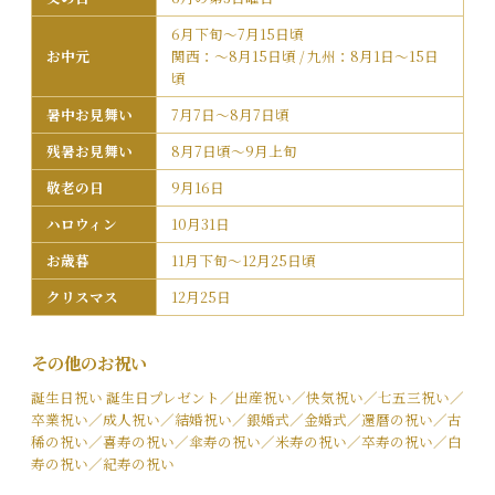
6月下旬～7月15日頃
お中元
関西：～8月15日頃 / 九州：8月1日～15日
頃
暑中お見舞い
7月7日～8月7日頃
残暑お見舞い
8月7日頃〜9月上旬
敬老の日
9月16日
ハロウィン
10月31日
お歳暮
11月下旬〜12月25日頃
クリスマス
12月25日
その他のお祝い
誕生日祝い 誕生日プレゼント／出産祝い／快気祝い／七五三祝い／
卒業祝い／成人祝い／結婚祝い／銀婚式／金婚式／還暦の祝い／古
稀の祝い／喜寿の祝い／傘寿の祝い／米寿の祝い／卒寿の祝い／白
寿の祝い／紀寿の祝い