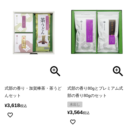
式部の香り・加賀棒茶・茶うど
式部の香り80gとプレミアム式
んセット
部の香り80gのセット
3,618
水出し
¥
税込
3,564
¥
税込