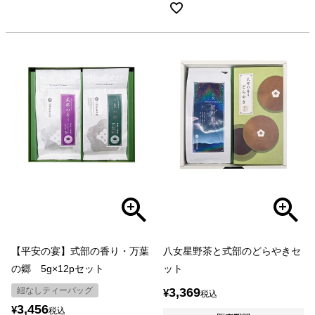
【平安の宴】式部の香り・万葉
八女星野茶と式部のどらやきセ
の郷 5g×12pセット
ット
紐なしティーバッグ
3,369
¥
税込
3,456
¥
税込