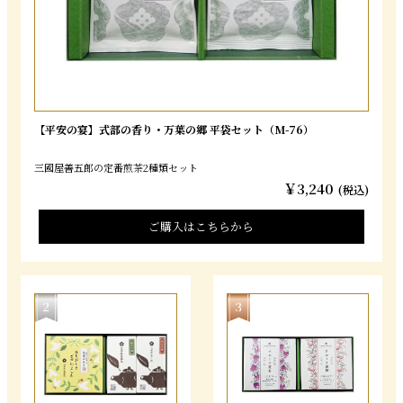
【平安の宴】式部の香り・万葉の郷 平袋セット（M-76）
三國屋善五郎の定番煎茶2種類セット
￥3,240
(税込)
ご購入はこちらから