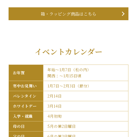
箱・ラッピング商品はこちら
イベントカレンダー
年始～1月7日（松の内）
お年賀
関西：～1月15日頃
寒中お見舞い
1月7日～2月3日（節分）
バレンタイン
2月14日
ホワイトデー
3月14日
入学・就職
4月初旬
母の日
5月の第2日曜日
父の日
6月の第3日曜日