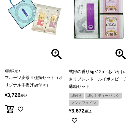
通販限定！
式部の香り5g×12p・おつかれ
フルーツ麦茶４種類セット（オ
さまブレンド・ルイボスピーチ
リジナル手提げ袋付き）
薄箱セット
3,726
¥
税込
紐付き
紐なしティーバッグ
ノンカフェイン
3,672
¥
税込