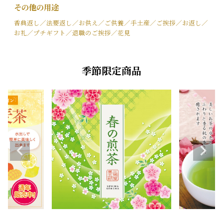
その他の用途
香典返し／法要返し／お供え／ご供養／手土産／ご挨拶／お返し／
お礼／プチギフト／退職のご挨拶／花見
季節限定商品