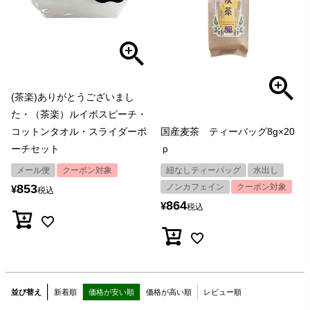
(茶楽)ありがとうございまし
た・（茶楽）ルイボスピーチ・
コットンタオル・スライダーポ
国産麦茶 ティーバッグ8g×20
ーチセット
ｐ
メール便
クーポン対象
紐なしティーバッグ
水出し
853
ノンカフェイン
クーポン対象
¥
税込
864
¥
税込
並び替え
新着順
価格が安い順
価格が高い順
レビュー順