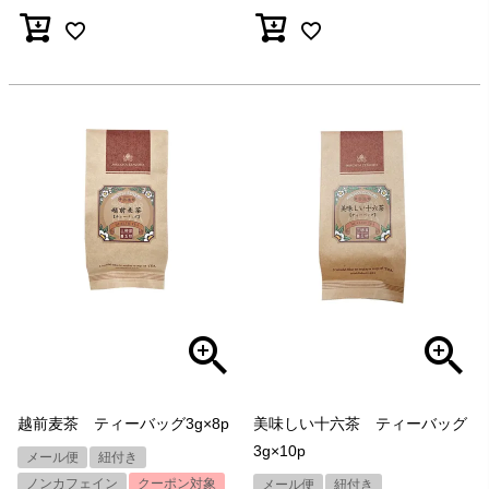
越前麦茶 ティーバッグ3g×8p
美味しい十六茶 ティーバッグ
3g×10p
メール便
紐付き
ノンカフェイン
クーポン対象
メール便
紐付き