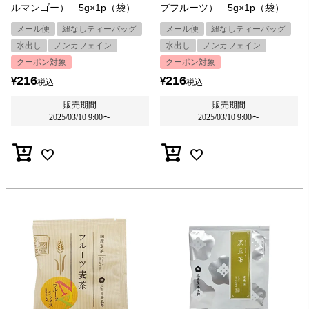
ルマンゴー） 5g×1p（袋）
プフルーツ） 5g×1p（袋）
メール便
紐なしティーバッグ
メール便
紐なしティーバッグ
水出し
ノンカフェイン
水出し
ノンカフェイン
クーポン対象
クーポン対象
216
216
¥
¥
税込
税込
販売期間
販売期間
2025/03/10 9:00
〜
2025/03/10 9:00
〜