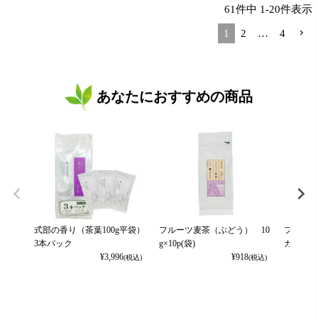
61
件中
1
-
20
件表示
1
2
…
4
あなたにおすすめの商品
式部の香り（茶葉100g平袋）
フルーツ麦茶（ぶどう） 10
フルーツ
3本パック
g×10p(袋)
カット） 
¥
3,996
¥
918
(税込)
(税込)