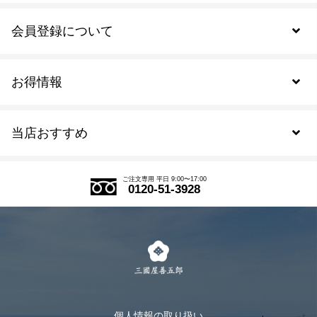
会員登録について
お得情報
新規会員登録
当店おすすめ
会員規約について
SDGs
アウトレットセール
ご注文の流れ
ご注文専用 平日 9:00〜17:00
0120-51-3928
式部の香りシリーズ
お得なまとめ買い
LINE登録
茶楽
キャンペーン
メルマガ登録
季節限定商品
メール便対応商品
マイページ
お茶のギフト
個人情報の取り扱い