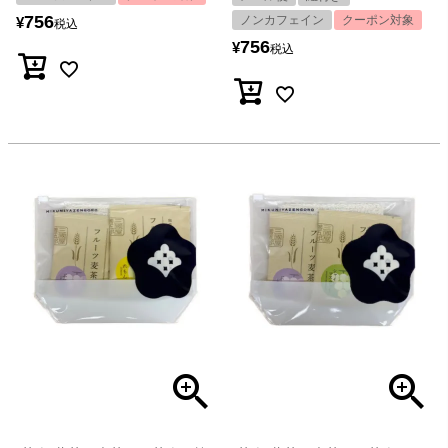
756
ノンカフェイン
クーポン対象
¥
税込
756
¥
税込