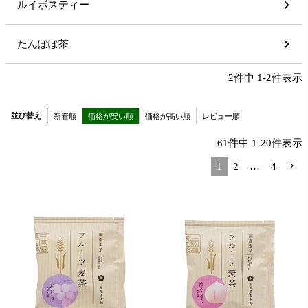
ルイボスティー
たんぽぽ茶
2
件中
1
-
2
件表示
並び替え
新着順
価格が安い順
価格が高い順
レビュー順
61
件中
1
-
20
件表示
1
2
…
4