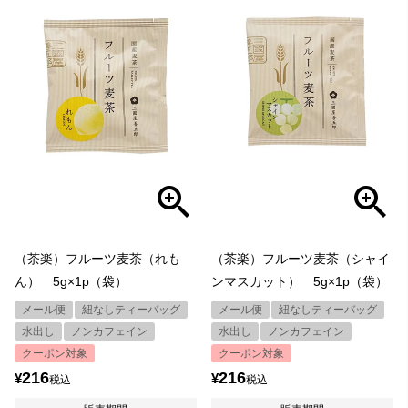
（茶楽）フルーツ麦茶（れも
（茶楽）フルーツ麦茶（シャイ
ん） 5g×1p（袋）
ンマスカット） 5g×1p（袋）
メール便
紐なしティーバッグ
メール便
紐なしティーバッグ
水出し
ノンカフェイン
水出し
ノンカフェイン
クーポン対象
クーポン対象
216
216
¥
¥
税込
税込