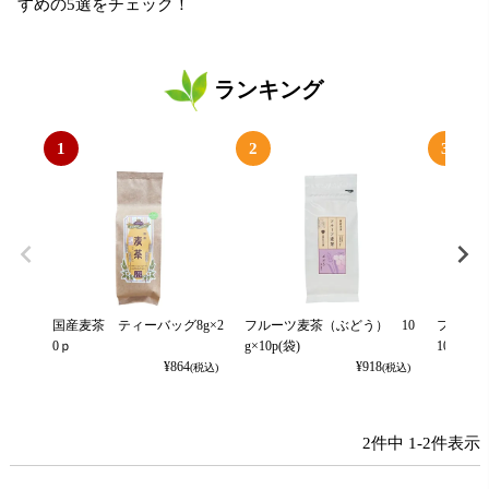
すめの5選をチェック！
ランキング
1
2
3
国産麦茶 ティーバッグ8g×2
フルーツ麦茶（ぶどう） 10
フルー
0ｐ
g×10p(袋)
10g×10
¥
864
¥
918
(税込)
(税込)
2
件中
1
-
2
件表示