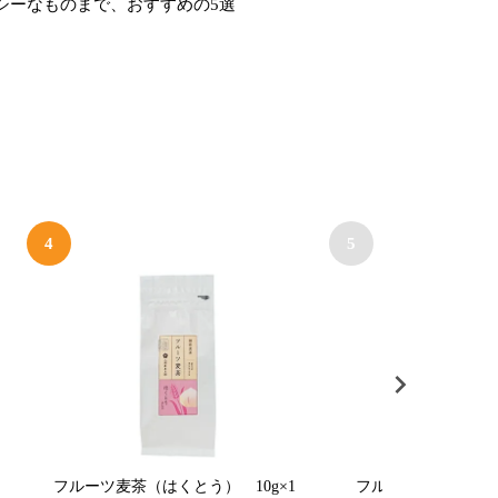
シーなものまで、おすすめの5選
4
5
フルーツ麦茶（はくとう） 10g×1
フルーツ麦茶（れもん）