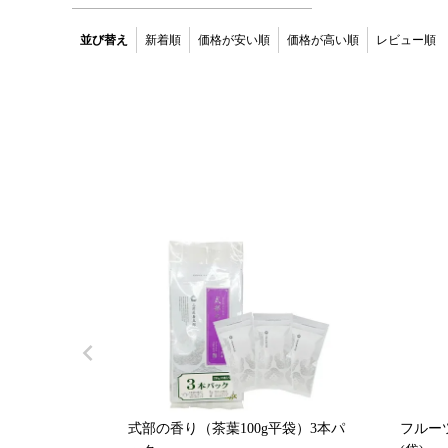
並び替え
新着順
価格が安い順
価格が高い順
レビュー順
式部の香り（茶葉100g平袋）3本パ
フルーツ