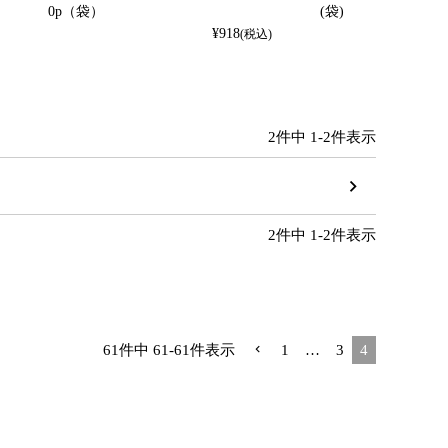
0p（袋）
(袋)
¥
918
(税込)
2
件中
1
-
2
件表示
2
件中
1
-
2
件表示
61
件中
61
-
61
件表示
1
…
3
4