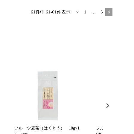
61
件中
61
-
61
件表示
1
…
3
4
フルーツ麦茶（はくとう） 10g×1
フルーツ麦茶（れもん）