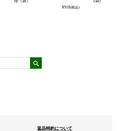
0p（袋）
(袋)
¥
918
(税込)
返品特約について