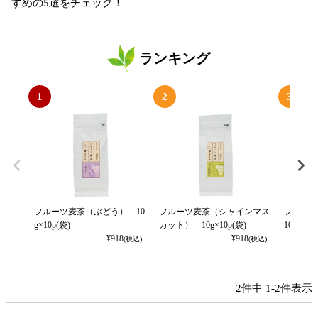
すめの5選をチェック！
ランキング
1
2
3
フルーツ麦茶（ぶどう） 10
フルーツ麦茶（シャインマス
フルー
g×10p(袋)
カット） 10g×10p(袋)
10g×10
¥
918
¥
918
(税込)
(税込)
2
件中
1
-
2
件表示