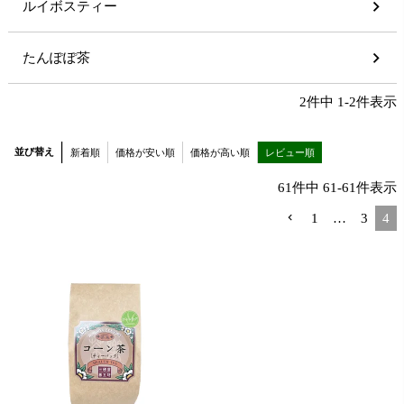
ルイボスティー
たんぽぽ茶
2
件中
1
-
2
件表示
並び替え
新着順
価格が安い順
価格が高い順
レビュー順
61
件中
61
-
61
件表示
1
…
3
4