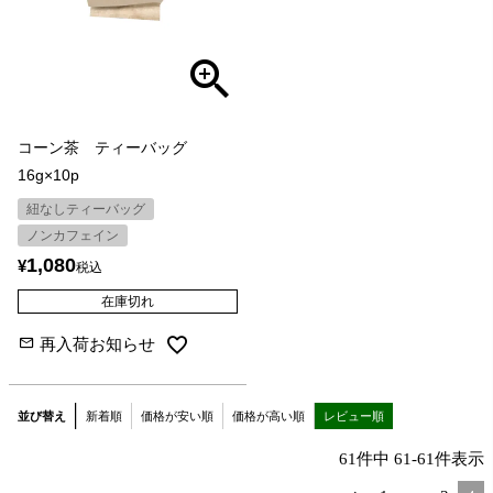
コーン茶 ティーバッグ
16g×10p
紐なしティーバッグ
ノンカフェイン
1,080
¥
税込
在庫切れ
再入荷お知らせ
並び替え
新着順
価格が安い順
価格が高い順
レビュー順
61
件中
61
-
61
件表示