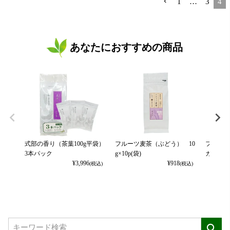
1
…
3
4
あなたにおすすめの商品
式部の香り（茶葉100g平袋）
フルーツ麦茶（ぶどう） 10
フルーツ
3本パック
g×10p(袋)
カット） 
¥
3,996
¥
918
(税込)
(税込)