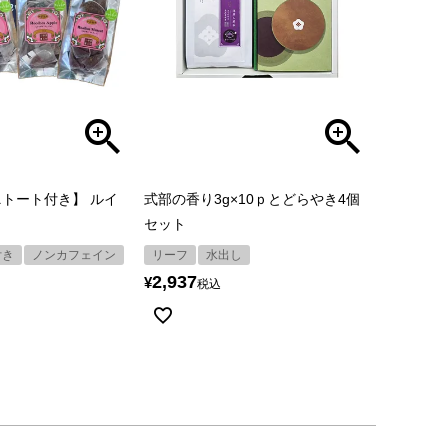
トート付き】 ルイ
式部の香り3g×10ｐとどらやき4個
セット
付き
ノンカフェイン
リーフ
水出し
2,937
¥
税込