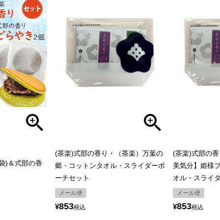
(茶楽)式部の香り・（茶楽）万葉の
(茶楽)式部の
袋)＆式部の香
郷・コットンタオル・スライダーポ
美気分】姫様
ーチセット
オル・スライ
メール便
メール便
853
853
¥
¥
税込
税込