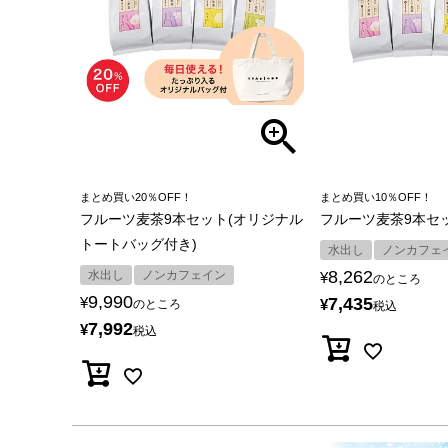
まとめ買い20％OFF！
まとめ買い10％OFF！
フルーツ麦茶9本セット(オリジナル
フルーツ麦茶9本セ
トートバッグ付き)
水出し
ノンカフェ
8,262
水出し
ノンカフェイン
¥
のところ
9,990
¥
7,435
¥
のところ
税込
7,992
¥
税込