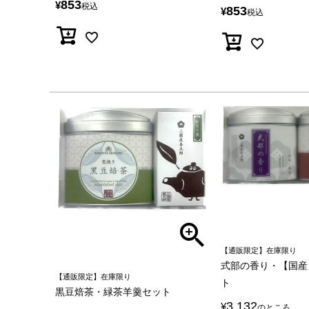
853
¥
税込
853
¥
税込
【通販限定】在庫限り
式部の香り・【国産
【通販限定】在庫限り
ト
黒豆焙茶・緑茶羊羹セット
3,132
¥
のところ