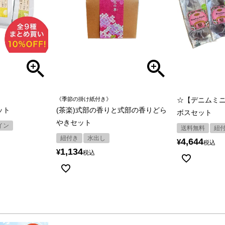
《季節の掛け紙付き》
☆【デニムミニ
ット
(茶楽)式部の香りと式部の香りどら
ボスセット
やきセット
イン
送料無料
紐
紐付き
水出し
4,644
¥
税込
1,134
¥
税込