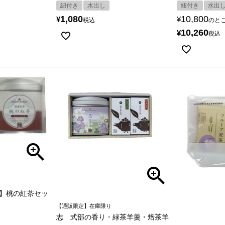
紐付き
水出
紐付き
水出し
10,800
1,080
¥
¥
のと
税込
10,260
¥
税込
】桃の紅茶セッ
【通販限定】在庫限り
志 式部の香り・緑茶羊羹・焙茶羊