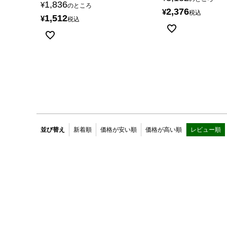
1,836
¥
のところ
2,376
¥
税込
1,512
¥
税込
並び替え
新着順
価格が安い順
価格が高い順
レビュー順