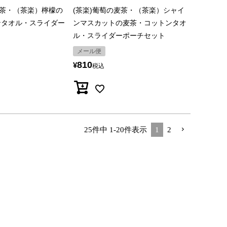
麦茶・（茶楽）檸檬の
(茶楽)葡萄の麦茶・（茶楽）シャイ
ンタオル・スライダー
ンマスカットの麦茶・コットンタオ
ル・スライダーポーチセット
メール便
810
¥
税込
25
件中
1
-
20
件表示
1
2