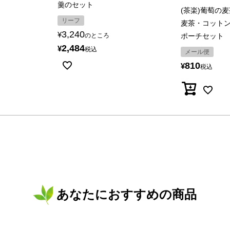
羹のセット
(茶楽)葡萄の
リーフ
麦茶・コット
3,240
¥
のところ
ポーチセット
2,484
¥
税込
メール便
810
¥
税込
あなたにおすすめの商品