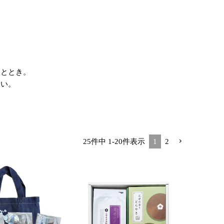
ひととき。
さい。
25
件中
1
-
20
件表示
1
2