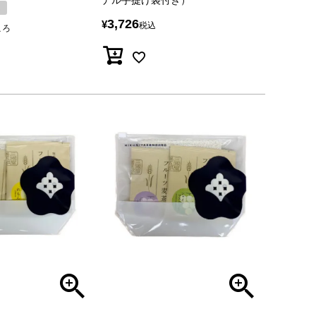
ナル手提げ袋付き）
し
3,726
¥
税込
ころ