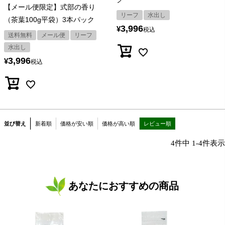
【メール便限定】式部の香り
リーフ
水出し
（茶葉100g平袋）3本パック
3,996
¥
税込
送料無料
メール便
リーフ
水出し
3,996
¥
税込
並び替え
新着順
価格が安い順
価格が高い順
レビュー順
4
件中
1
-
4
件表示
あなたにおすすめの商品