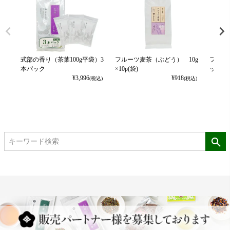
式部の香り（茶葉100g平袋）3
フルーツ麦茶（ぶどう） 10g
フルー
本パック
×10p(袋)
ット） 1
¥
3,996
¥
918
(税込)
(税込)