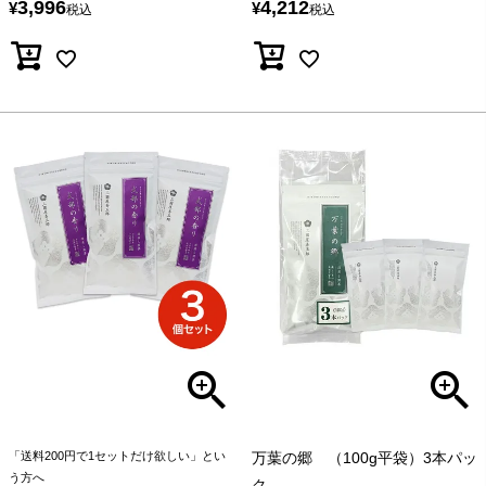
3,996
4,212
¥
¥
税込
税込
「送料200円で1セットだけ欲しい」とい
万葉の郷 （100g平袋）3本パッ
う方へ
ク