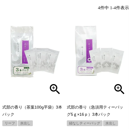
4
件中
1
-
4
件表示
式部の香り（茶葉100g平袋）3本
式部の香り（急須用ティーバッ
パック
グ5ｇ×16ｐ）3本パック
リーフ
水出し
紐なしティーバッグ
水出し