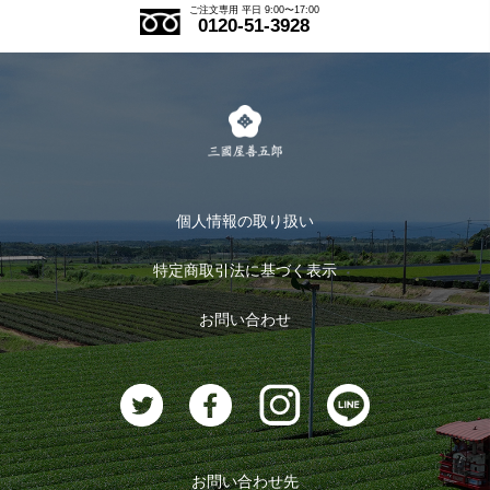
ご注文の流れ
ご注文専用 平日 9:00〜17:00
0120-51-3928
式部の香りシリーズ
お得なまとめ買い
LINE登録
茶楽
キャンペーン
メルマガ登録
季節限定商品
メール便対応商品
マイページ
お茶のギフト
個人情報の取り扱い
ログイン
特定商取引法に基づく表示
おすすめのお茶
ログアウト
お問い合わせ
お茶に合うスイーツ
お問い合わせ先