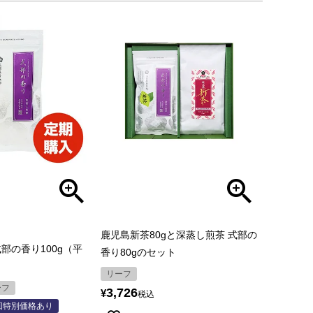
鹿児島新茶80gと深蒸し煎茶 式部の
部の香り100g（平
香り80gのセット
リーフ
ーフ
3,726
¥
税込
回特別価格あり