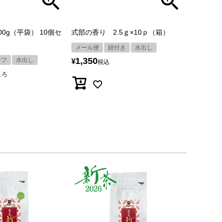
0g（平袋） 10個セ
式部の香り 2.5ｇ×10ｐ（箱）
メール便
紐付き
水出し
1,350
ーフ
水出し
¥
税込
ころ