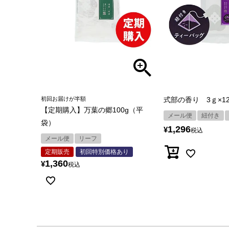
初回お届けが半額
式部の香り 3ｇ×1
【定期購入】万葉の郷100g（平
メール便
紐付き
袋）
1,296
¥
税込
メール便
リーフ
定期販売
初回特別価格あり
1,360
¥
税込