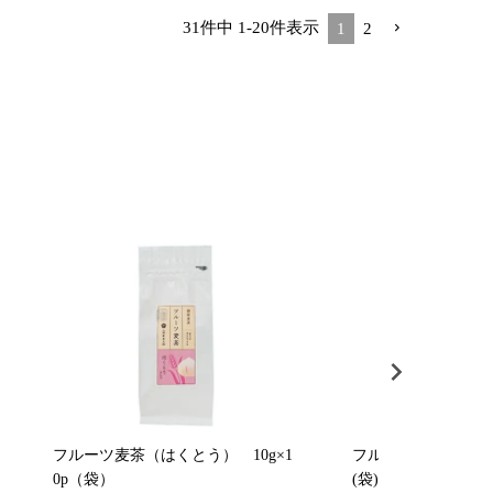
31
件中
1
-
20
件表示
1
2
フルーツ麦茶（はくとう） 10g×1
フルーツ麦茶（れもん）
0p（袋）
(袋)