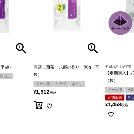
（平袋）
深蒸し煎茶 式部の香り 80g（平
初回お届けが半額
【定期購入】式
袋）
水出し
（袋）
メール便
リーフ
水出し
メール便
水
1,512
¥
税込
定期販売
初
1,458
¥
税込