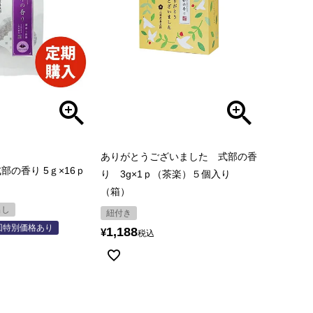
ありがとうございました 式部の香
部の香り 5ｇ×16ｐ
り 3g×1ｐ（茶楽）５個入り
（箱）
出し
紐付き
回特別価格あり
1,188
¥
税込