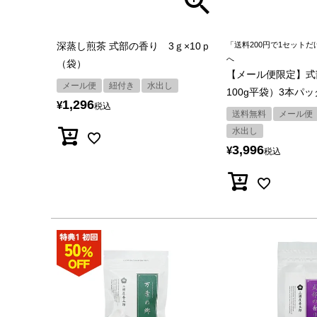
深蒸し煎茶 式部の香り 3ｇ×10ｐ
「送料200円で1セット
へ
（袋）
【メール便限定】式
メール便
紐付き
水出し
100g平袋）3本パッ
1,296
¥
税込
送料無料
メール便
水出し
3,996
¥
税込