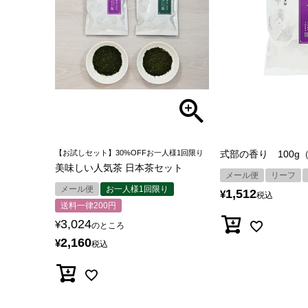
【お試しセット】30%OFFお一人様1回限り
式部の香り 100g
美味しい人気茶 日本茶セット
メール便
リーフ
メール便
お一人様1回限り
1,512
¥
税込
送料一律200円
3,024
¥
のところ
2,160
¥
税込