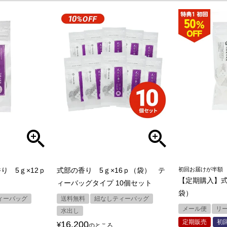
り 5ｇ×12ｐ
式部の香り 5ｇ×16ｐ（袋） テ
初回お届けが半額
【定期購入】式
ィーバッグタイプ 10個セット
袋）
ィーバッグ
送料無料
紐なしティーバッグ
メール便
リ
水出し
定期販売
初
16,200
¥
のところ