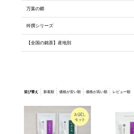
万葉の郷
吟撰シリーズ
【全国の銘茶】産地別
並び替え
新着順
価格が安い順
価格が高い順
レビュー順