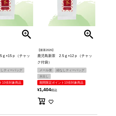
【新茶2026】
5ｇ×15ｐ（チャッ
鹿児島新茶 2.5ｇ×12ｐ（チャッ
ク付袋）
なしティーバッグ
メール便
紐なしティーバッグ
水出し
ト10倍対象商品
期間限定ポイント10倍対象商品
1,404
¥
税込