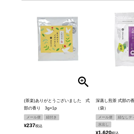
(茶楽)ありがとうございました 式
深蒸し煎茶 式部の香
部の香り 3g×1p
（袋）
メール便
紐付き
メール便
紐なしテ
237
水出し
¥
税込
1,620
¥
税込