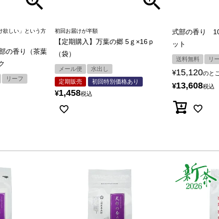
だけ欲しい」という方
初回お届けが半額
式部の香り 10
【定期購入】万葉の郷 5ｇ×16ｐ
ット
部の香り（茶葉
（袋）
送料無料
リ
ク
メール便
水出し
15,120
¥
のと
リーフ
定期販売
初回特別価格あり
13,608
¥
税込
1,458
¥
税込