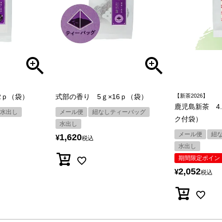
2ｐ（袋）
式部の香り 5ｇ×16ｐ（袋）
【新茶2026】
鹿児島新茶 4.
水出し
メール便
紐なしティーバッグ
ク付袋）
水出し
メール便
紐
1,620
¥
税込
水出し
期間限定ポイン
2,052
¥
税込