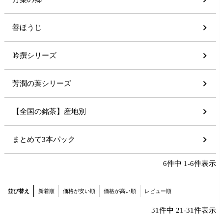
善ほうじ
吟撰シリーズ
芳潤の葉シリーズ
【全国の銘茶】産地別
まとめて3本パック
6
件中
1
-
6
件表示
並び替え
新着順
価格が安い順
価格が高い順
レビュー順
31
件中
21
-
31
件表示