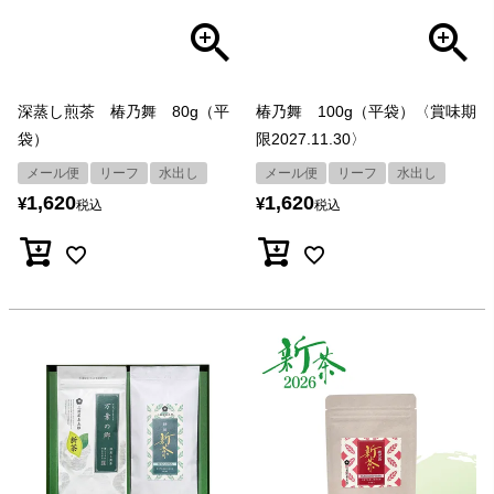
深蒸し煎茶 椿乃舞 80g（平
椿乃舞 100g（平袋）〈賞味期
袋）
限2027.11.30〉
メール便
リーフ
水出し
メール便
リーフ
水出し
1,620
1,620
¥
¥
税込
税込