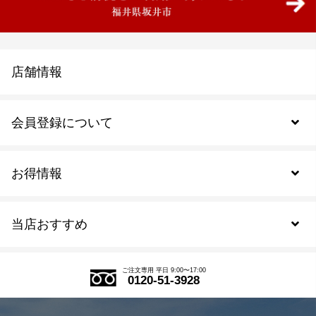
店舗情報
会員登録について
お得情報
新規会員登録
当店おすすめ
会員規約について
SDGs
アウトレットセール
ご注文の流れ
ご注文専用 平日 9:00〜17:00
0120-51-3928
式部の香りシリーズ
お得なまとめ買い
LINE登録