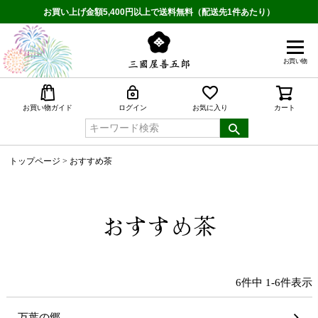
お買い上げ金額5,400円以上で送料無料（配送先1件あたり）
お買い物
検索
お買い物ガイド
ログイン
お気に入り
カート
トップページ
おすすめ茶
おすすめ茶
6
件中
1
-
6
件表示
万葉の郷