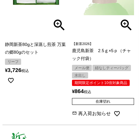
静岡新茶80gと深蒸し煎茶 万葉
【新茶2026】
鹿児島新茶 2.5ｇ×5ｐ（チャ
の郷80gのセット
ック付袋）
リーフ
メール便
紐なしティーバッグ
3,726
¥
税込
水出し
期間限定ポイント10倍対象商品
864
¥
税込
在庫切れ
再入荷お知らせ