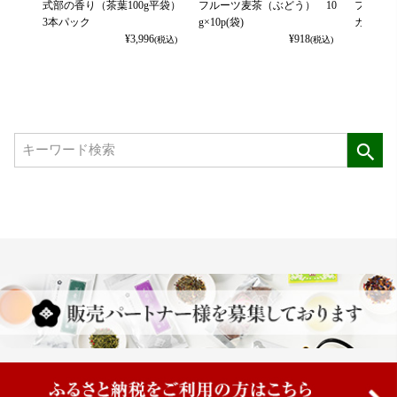
式部の香り（茶葉100g平袋）
フルーツ麦茶（ぶどう） 10
フルーツ
3本パック
g×10p(袋)
カット） 
¥
3,996
¥
918
(税込)
(税込)