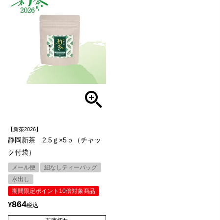
【新茶2026】
静岡新茶 2.5ｇ×5ｐ（チャッ
ク付袋）
メール便
紐なしティーバッグ
水出し
期間限定ポイント10倍対象商品
864
¥
税込