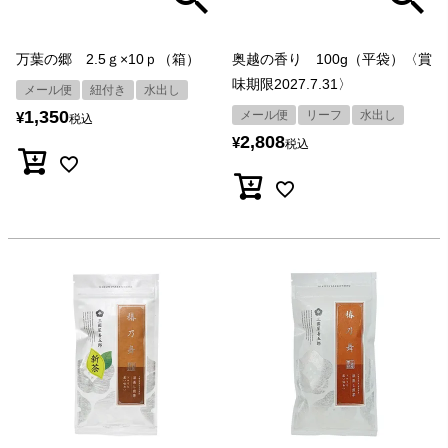
万葉の郷 2.5ｇ×10ｐ（箱）
奥越の香り 100g（平袋）〈賞
味期限2027.7.31〉
メール便
紐付き
水出し
1,350
メール便
リーフ
水出し
¥
税込
2,808
¥
税込