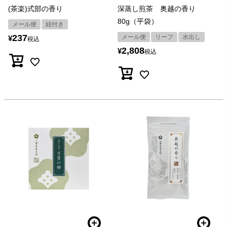
(茶楽)式部の香り
深蒸し煎茶 奥越の香り
80g（平袋）
メール便
紐付き
237
メール便
リーフ
水出し
¥
税込
2,808
¥
税込