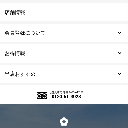
店舗情報
会員登録について
お得情報
新規会員登録
当店おすすめ
会員規約について
SDGs
アウトレットセール
ご注文の流れ
ご注文専用 平日 9:00〜17:00
0120-51-3928
式部の香りシリーズ
お得なまとめ買い
LINE登録
茶楽
キャンペーン
メルマガ登録