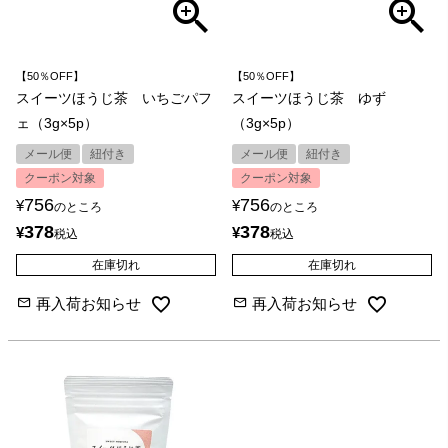
【50％OFF】
【50％OFF】
スイーツほうじ茶 いちごパフ
スイーツほうじ茶 ゆず
ェ（3g×5p）
（3g×5p）
メール便
紐付き
メール便
紐付き
クーポン対象
クーポン対象
756
756
¥
¥
のところ
のところ
378
378
¥
¥
税込
税込
在庫切れ
在庫切れ
再入荷お知らせ
再入荷お知らせ