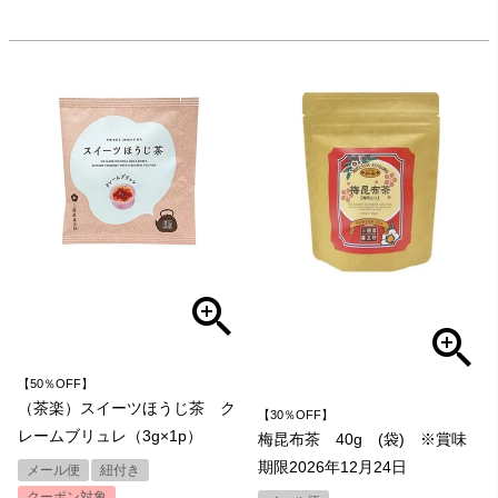
【50％OFF】
（茶楽）スイーツほうじ茶 ク
【30％OFF】
レームブリュレ（3g×1p）
梅昆布茶 40g (袋) ※賞味
期限2026年12月24日
メール便
紐付き
クーポン対象