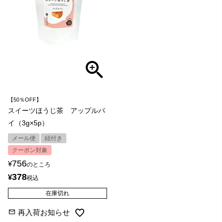
【50％OFF】
スイーツほうじ茶 アップルパ
イ（3g×5p）
メール便
紐付き
クーポン対象
756
¥
のところ
378
¥
税込
在庫切れ
再入荷お知らせ