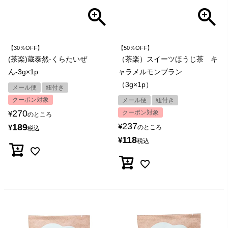
【30％OFF】
【50％OFF】
(茶楽)蔵泰然-くらたいぜ
（茶楽）スイーツほうじ茶 キ
ん-3g×1p
ャラメルモンブラン
（3g×1p）
メール便
紐付き
クーポン対象
メール便
紐付き
270
クーポン対象
¥
のところ
237
189
¥
¥
のところ
税込
118
¥
税込