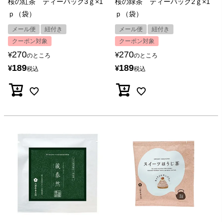
桜の紅茶 ティーバッグ3ｇ×1
桜の緑茶 ティーバッグ2ｇ×1
ｐ（袋）
ｐ（袋）
メール便
紐付き
メール便
紐付き
クーポン対象
クーポン対象
270
270
¥
¥
のところ
のところ
189
189
¥
¥
税込
税込