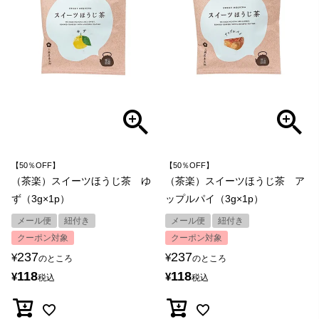
【50％OFF】
【50％OFF】
（茶楽）スイーツほうじ茶 ゆ
（茶楽）スイーツほうじ茶 ア
ず（3g×1p）
ップルパイ（3g×1p）
メール便
紐付き
メール便
紐付き
クーポン対象
クーポン対象
237
237
¥
¥
のところ
のところ
118
118
¥
¥
税込
税込