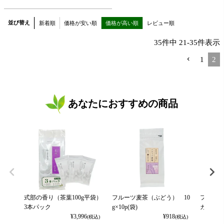
並び替え
新着順
価格が安い順
価格が高い順
レビュー順
35
件中
21
-
35
件表示
1
2
あなたにおすすめの商品
式部の香り（茶葉100g平袋）
フルーツ麦茶（ぶどう） 10
フルーツ
3本パック
g×10p(袋)
カット） 
¥
3,996
¥
918
(税込)
(税込)