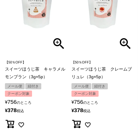
【50％OFF】
【50％OFF】
スイーツほうじ茶 キャラメル
スイーツほうじ茶 クレームブ
モンブラン（3g×5p）
リュレ（3g×5p）
メール便
紐付き
メール便
紐付き
クーポン対象
クーポン対象
756
756
¥
¥
のところ
のところ
378
378
¥
¥
税込
税込