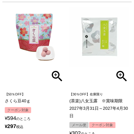
【50％OFF】
【30％OFF】在庫限り
さくら豆40ｇ
(茶楽)八女玉露 ※賞味期限
2027年3月31日～2027年4月30
クーポン対象
日
594
¥
のところ
メール便
クーポン対象
297
¥
税込
302
¥
のところ