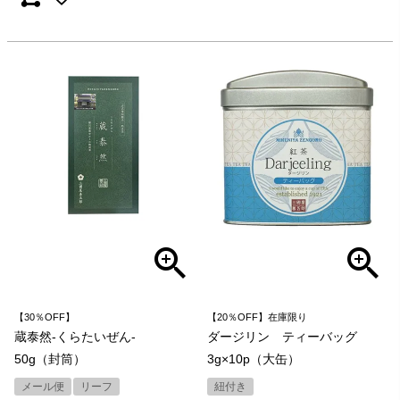
【30％OFF】
【20％OFF】在庫限り
蔵泰然-くらたいぜん-
ダージリン ティーバッグ
50g（封筒）
3g×10p（大缶）
メール便
リーフ
紐付き