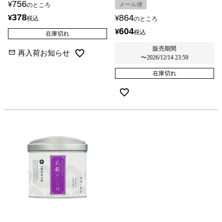
756
¥
メール便
のところ
378
864
¥
¥
税込
のところ
604
¥
税込
在庫切れ
販売期間
再入荷お知らせ
〜
2026/12/14 23:59
在庫切れ