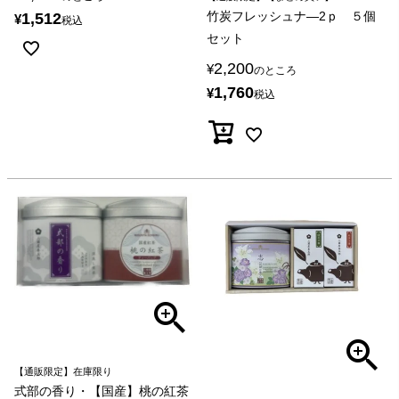
竹炭フレッシュナ―2ｐ ５個
1,512
¥
税込
セット
2,200
¥
のところ
1,760
¥
税込
【通販限定】在庫限り
式部の香り・【国産】桃の紅茶