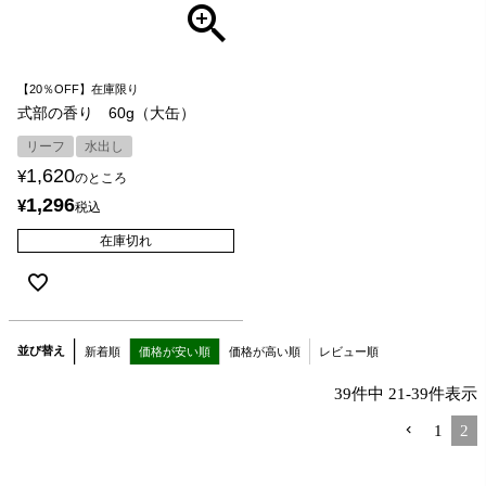
【20％OFF】在庫限り
式部の香り 60g（大缶）
リーフ
水出し
1,620
¥
のところ
1,296
¥
税込
在庫切れ
並び替え
新着順
価格が安い順
価格が高い順
レビュー順
39
件中
21
-
39
件表示
1
2