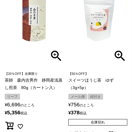
【20％OFF】在庫限り
【50％OFF】
茶師 森内吉男作 静岡産浅蒸
スイーツほうじ茶 ゆず
し煎茶 80g（カートン入）
（3g×5p）
リーフ
メール便
紐付き
6,696
756
¥
¥
のところ
のところ
5,356
378
¥
¥
税込
税込
在庫切れ