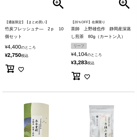
【通販限定】【まとめ買い】
【20％OFF】在庫限り
竹炭フレッシュナ― 2ｐ 10
茶師 上野雄也作 静岡産深蒸
個セット
し煎茶 80g（カートン入）
4,400
リーフ
¥
のところ
4,104
¥
2,750
¥
のところ
税込
3,283
¥
税込