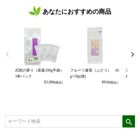
あなたにおすすめの商品
式部の香り（茶葉100g平袋）
フルーツ麦茶（ぶどう） 10
フルーツ
3本パック
g×10p(袋)
カット） 
¥
3,996
¥
918
(税込)
(税込)