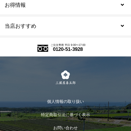
お得情報
新規会員登録
当店おすすめ
会員規約について
SDGs
アウトレットセール
ご注文の流れ
ご注文専用 平日 9:00〜17:00
0120-51-3928
式部の香りシリーズ
お得なまとめ買い
LINE登録
茶楽
キャンペーン
メルマガ登録
季節限定商品
メール便対応商品
マイページ
お茶のギフト
個人情報の取り扱い
ログイン
特定商取引法に基づく表示
おすすめのお茶
ログアウト
お問い合わせ