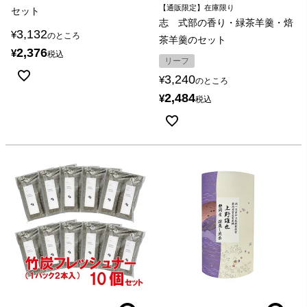
【通販限定】在庫限り
セット
志 式部の香り・緑茶羊羹・焙
3,132
¥
のところ
茶羊羹のセット
2,376
¥
税込
リーフ
3,240
¥
のところ
2,484
¥
税込