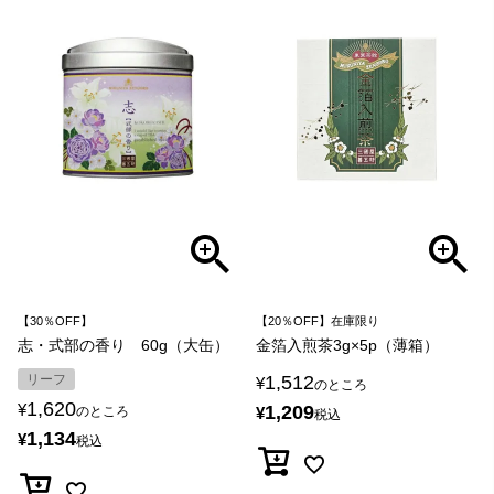
【30％OFF】
【20％OFF】在庫限り
志・式部の香り 60g（大缶）
金箔入煎茶3g×5p（薄箱）
リーフ
1,512
¥
のところ
1,620
¥
1,209
のところ
¥
税込
1,134
¥
税込