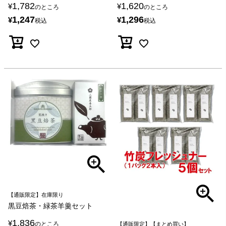
1,782
1,620
¥
¥
のところ
のところ
1,247
1,296
¥
¥
税込
税込
【通販限定】在庫限り
黒豆焙茶・緑茶羊羹セット
1,836
¥
のところ
【通販限定】【まとめ買い】