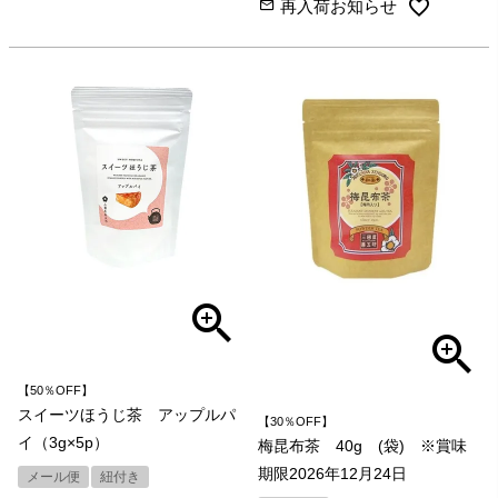
再入荷お知らせ
【50％OFF】
スイーツほうじ茶 アップルパ
【30％OFF】
イ（3g×5p）
梅昆布茶 40g (袋) ※賞味
期限2026年12月24日
メール便
紐付き