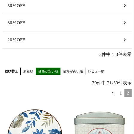
50％OFF
30％OFF
20％OFF
3
件中
1
-
3
件表示
並び替え
新着順
価格が安い順
価格が高い順
レビュー順
39
件中
21
-
39
件表示
1
2