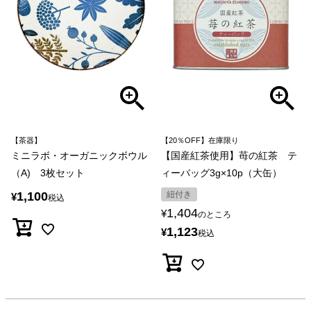
【茶器】
【20％OFF】在庫限り
ミニラボ・オーガニックボウル
【国産紅茶使用】苺の紅茶 テ
（A) 3枚セット
ィーバッグ3g×10p（大缶）
1,100
紐付き
¥
税込
1,404
¥
のところ
1,123
¥
税込