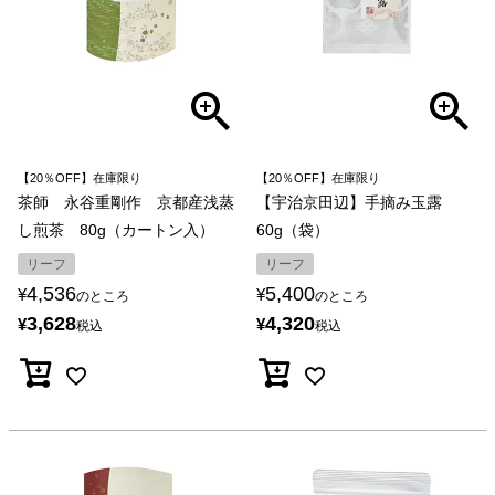
【20％OFF】在庫限り
【20％OFF】在庫限り
茶師 永谷重剛作 京都産浅蒸
【宇治京田辺】手摘み玉露
し煎茶 80g（カートン入）
60g（袋）
リーフ
リーフ
4,536
5,400
¥
¥
のところ
のところ
3,628
4,320
¥
¥
税込
税込