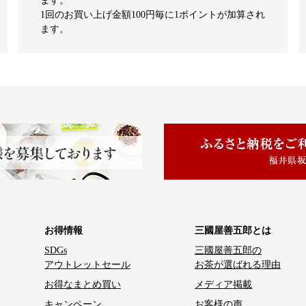
ます。
1回のお買い上げ金額100円毎に1ポイントが加算され
ます。
お得情報
三國屋善五郎とは
SDGs
三國屋善五郎の
アウトレットセール
お茶が選ばれる理由
お得なまとめ買い
メディア掲載
キャンペーン
お客様の声