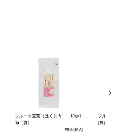
フルーツ麦茶（はくとう） 10g×1
フルーツ麦茶（れもん）
0p（袋）
(袋)
¥
918
(税込)