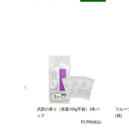
式部の香り（茶葉100g平袋）3本パ
フルーツ
ック
(袋)
¥
3,996
(税込)