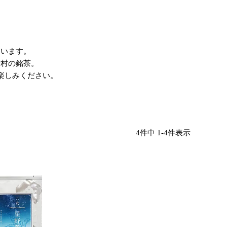
ています。
野村の銘茶。
楽しみください。
4
件中
1
-
4
件表示