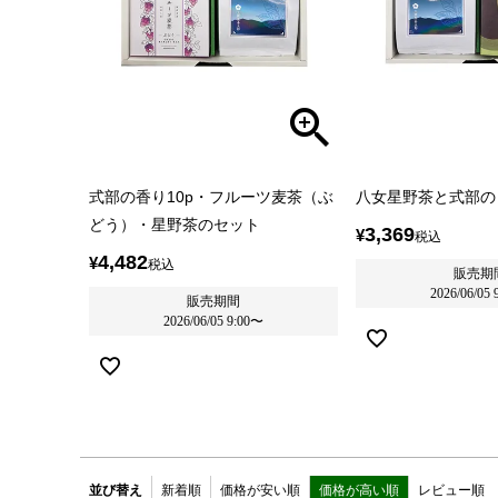
式部の香り10p・フルーツ麦茶（ぶ
八女星野茶と式部の
どう）・星野茶のセット
3,369
¥
税込
4,482
¥
税込
販売期
2026/06/05 
販売期間
2026/06/05 9:00
〜
並び替え
新着順
価格が安い順
価格が高い順
レビュー順