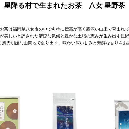
星降る村で生まれたお茶
八女 星野茶
お茶は福岡県八女市の中でも
特に標高が高く霧深い山里で育まれ
が美しいと評された清涼な気候と
豊かな土壌の恵みが生み出す星
く風光明媚な山間地で創り出す、
味わい深い甘みと
芳醇な香りをお