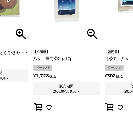
どらやきセット
【福岡県】
【福岡県】
八女 星野茶3g×12p
（茶楽）八女 星
メール便
メール便
間
1,728
302
¥
¥
税込
税込
9:00
〜
販売期間
2026/06/05 9:00
〜
2026/