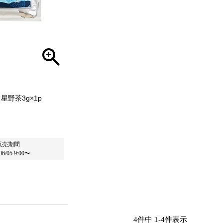
野茶3g×1p
販売期間
06/05 9:00
〜
4
件中
1
-
4
件表示