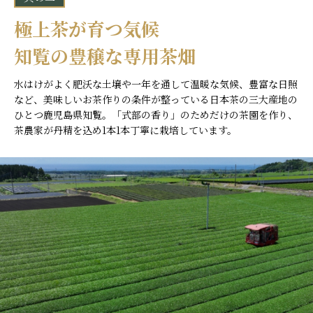
極上茶が育つ気候
知覧の豊穣な専用茶畑
水はけがよく肥沃な土壌や一年を通して温暖な気候、豊富な日照
など、美味しいお茶作りの条件が整っている日本茶の三大産地の
ひとつ鹿児島県知覧。「式部の香り」のためだけの茶園を作り、
茶農家が丹精を込め1本1本丁寧に栽培しています。