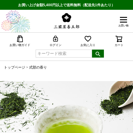
お買い上げ金額5,400円以上で送料無料（配送先1件あたり）
お買い物
検索
お買い物ガイド
ログイン
お気に入り
カート
トップページ
式部の香り