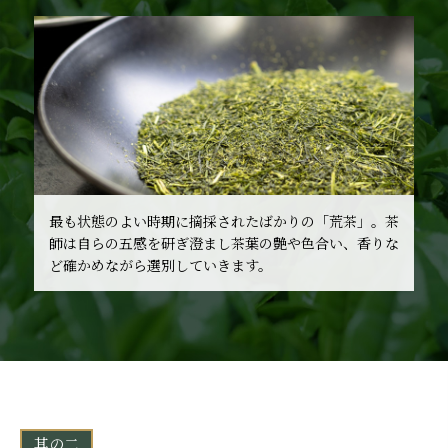
最も状態のよい時期に摘採されたばかりの「荒茶」。茶
師は自らの五感を研ぎ澄まし茶葉の艶や色合い、香りな
ど確かめながら選別していきます。
其の二