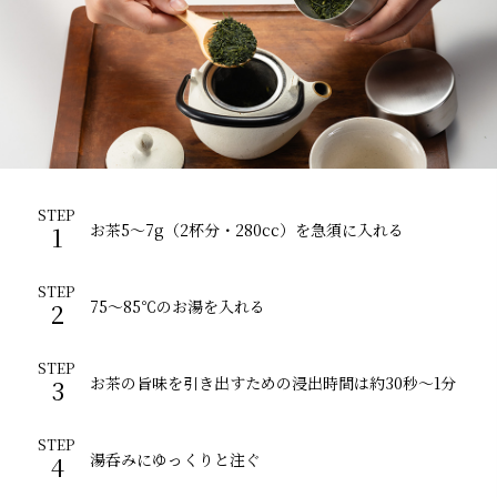
STEP
お茶5～7g（2杯分・280cc）を急須に入れる
1
STEP
75～85℃のお湯を入れる
2
STEP
お茶の旨味を引き出すための浸出時間は約30秒～1分
3
STEP
湯呑みにゆっくりと注ぐ
4