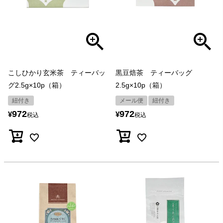
こしひかり玄米茶 ティーバッ
黒豆焙茶 ティーバッグ
グ2.5g×10p（箱）
2.5g×10p（箱）
紐付き
メール便
紐付き
972
972
¥
¥
税込
税込