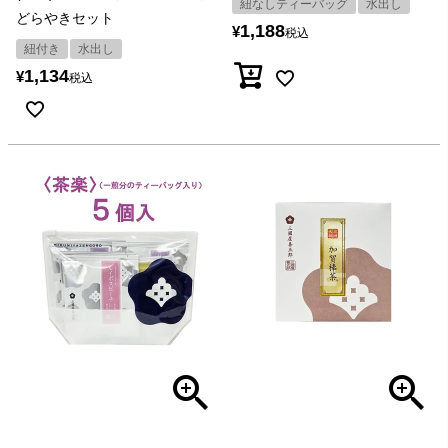
紐なしティーバッグ
水出し
どらやきセット
1,188
¥
税込
紐付き
水出し
1,134
¥
税込