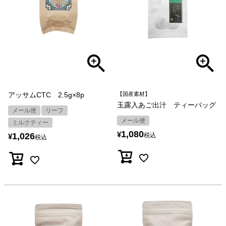
アッサムCTC 2.5g×8p
【国産素材】
玉露入あご出汁 ティーバッグ
メール便
リーフ
メール便
ミルクティー
1,080
¥
1,026
税込
¥
税込