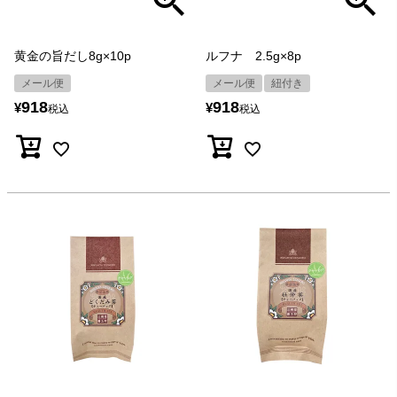
黄金の旨だし8g×10p
ルフナ 2.5g×8p
メール便
メール便
紐付き
918
918
¥
¥
税込
税込