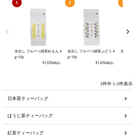
1
2
3
水出し フルーツ緑茶れもん 4
水出し フルーツ緑茶ぶどう 4
水出しほう
g×10p
g×10p
¥
1,026
¥
1,026
(税込)
(税込)
3
件中
1
-
3
件表示
日本茶ティーバッグ
ほうじ茶ティーバッグ
紅茶ティーバッグ