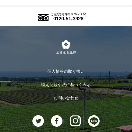
SDGs
アウトレットセール
ご注文の流れ
ご注文専用 平日 9:00〜17:00
0120-51-3928
式部の香りシリーズ
お得なまとめ買い
LINE登録
茶楽
キャンペーン
メルマガ登録
季節限定商品
メール便対応商品
マイページ
お茶のギフト
個人情報の取り扱い
ログイン
特定商取引法に基づく表示
おすすめのお茶
ログアウト
お問い合わせ
お茶に合うスイーツ