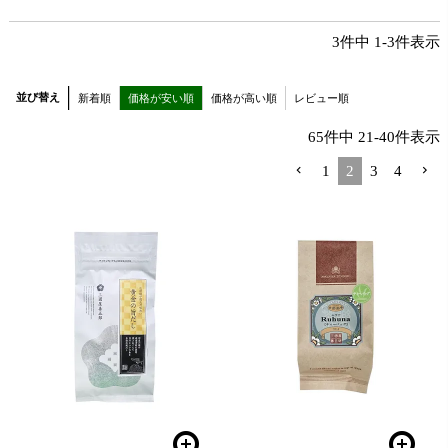
3
件中
1
-
3
件表示
並び替え
新着順
価格が安い順
価格が高い順
レビュー順
65
件中
21
-
40
件表示
1
2
3
4