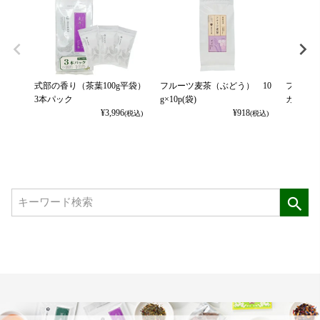
式部の香り（茶葉100g平袋）
フルーツ麦茶（ぶどう） 10
フルーツ
3本パック
g×10p(袋)
カット） 
¥
3,996
¥
918
(税込)
(税込)