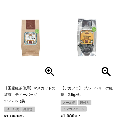
【国産紅茶使用】マスカットの
【デカフェ】 ブルーベリーの紅
紅茶 ティーバッグ
茶 2.5g×6p
2.5g×8p（袋）
メール便
紐付き
ノンカフェイン
メール便
紐付き
1,080
1,080
¥
¥
税込
税込