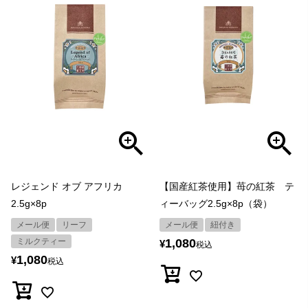
レジェンド オブ アフリカ
【国産紅茶使用】苺の紅茶 テ
2.5g×8p
ィーバッグ2.5g×8p（袋）
メール便
リーフ
メール便
紐付き
ミルクティー
1,080
¥
税込
1,080
¥
税込