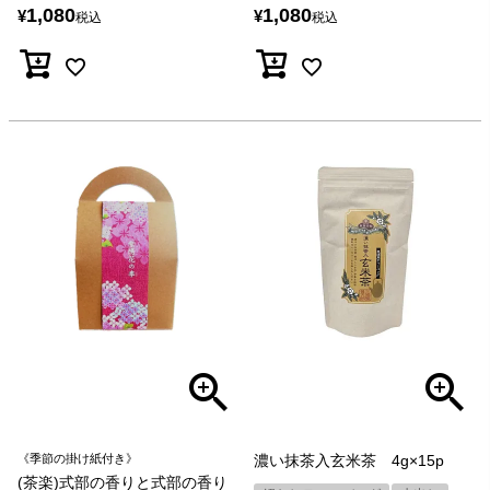
1,080
1,080
¥
¥
税込
税込
《季節の掛け紙付き》
濃い抹茶入玄米茶 4g×15p
(茶楽)式部の香りと式部の香り