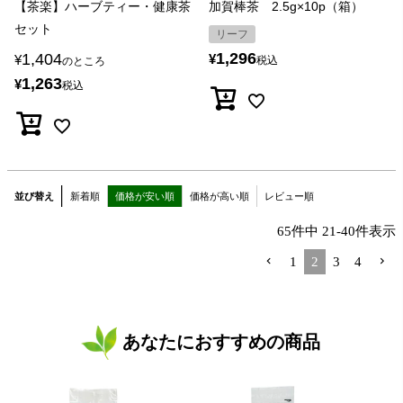
【茶楽】ハーブティー・健康茶
加賀棒茶 2.5g×10p（箱）
セット
リーフ
1,296
1,404
¥
¥
税込
のところ
1,263
¥
税込
並び替え
新着順
価格が安い順
価格が高い順
レビュー順
65
件中
21
-
40
件表示
1
2
3
4
あなたにおすすめの商品