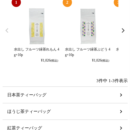
1
2
3
水出し フルーツ緑茶れもん 4
水出し フルーツ緑茶ぶどう 4
水出しほう
g×10p
g×10p
¥
1,026
¥
1,026
(税込)
(税込)
3
件中
1
-
3
件表示
日本茶ティーバッグ
ほうじ茶ティーバッグ
紅茶ティーバッグ