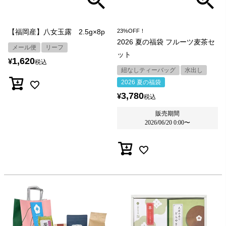
【福岡産】八女玉露 2.5g×8p
23%OFF！
2026 夏の福袋 フルーツ麦茶セ
メール便
リーフ
ット
1,620
¥
税込
紐なしティーバッグ
水出し
2026 夏の福袋
3,780
¥
税込
販売期間
2026/06/20 0:00
〜