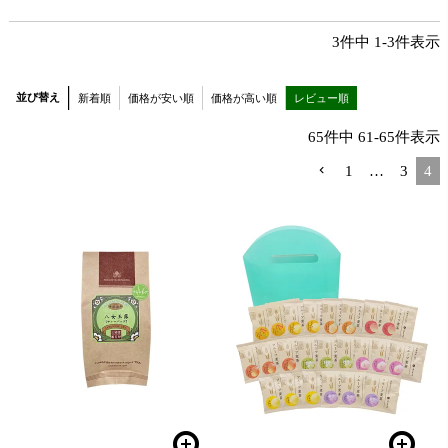
3
件中
1
-
3
件表示
並び替え
新着順
価格が安い順
価格が高い順
レビュー順
65
件中
61
-
65
件表示
1
…
3
4