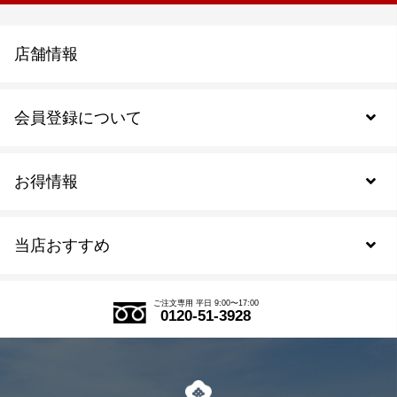
店舗情報
会員登録について
お得情報
新規会員登録
当店おすすめ
会員規約について
SDGs
アウトレットセール
ご注文の流れ
ご注文専用 平日 9:00〜17:00
0120-51-3928
式部の香りシリーズ
お得なまとめ買い
LINE登録
茶楽
キャンペーン