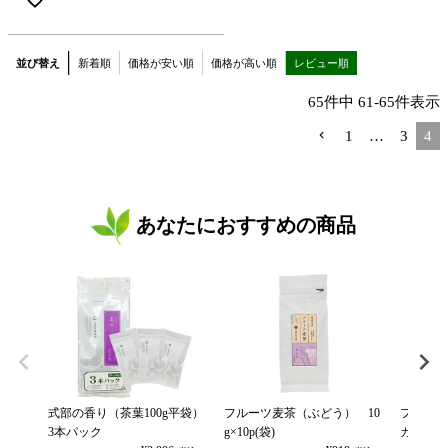
並び替え
新着順
価格が安い順
価格が高い順
レビュー順
65
件中
61
-
65
件表示
1
…
3
4
あなたにおすすめの商品
式部の香り（茶葉100g平袋）
フルーツ麦茶（ぶどう） 10
フルーツ
3本パック
g×10p(袋)
カット） 