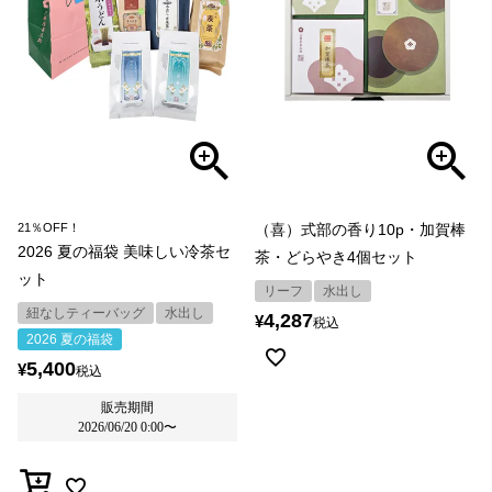
21％OFF！
（喜）式部の香り10p・加賀棒
2026 夏の福袋 美味しい冷茶セ
茶・どらやき4個セット
ット
リーフ
水出し
紐なしティーバッグ
水出し
4,287
¥
税込
2026 夏の福袋
5,400
¥
税込
販売期間
2026/06/20 0:00
〜