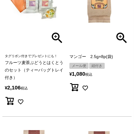
タグリボン付きでプレゼントにも！
マンゴー 2.5g×8p(袋)
フルーツ麦茶ぶどうとはくとう
メール便
紐付き
のセット（ティーバッグトレイ
1,080
¥
税込
付き）
2,106
¥
税込