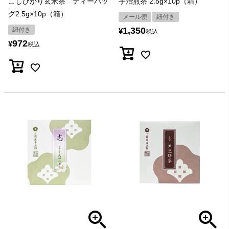
こしひかり玄米茶 ティーバッ
宇治煎茶 2.5g×10p（箱）
グ2.5g×10p（箱）
メール便
紐付き
1,350
紐付き
¥
税込
972
¥
税込