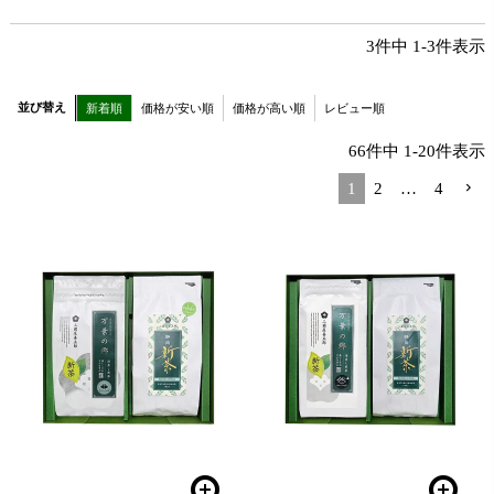
3
件中
1
-
3
件表示
並び替え
新着順
価格が安い順
価格が高い順
レビュー順
66
件中
1
-
20
件表示
1
2
…
4