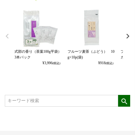
式部の香り（茶葉100g平袋）
フルーツ麦茶（ぶどう） 10
フルーツ
3本パック
g×10p(袋)
カット） 
¥
3,996
¥
918
(税込)
(税込)