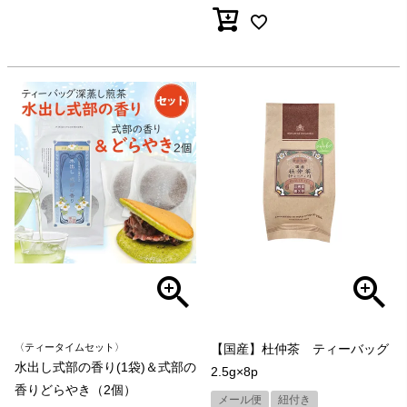
〈ティータイムセット〉
【国産】杜仲茶 ティーバッグ
水出し式部の香り(1袋)＆式部の
2.5g×8p
香りどらやき（2個）
メール便
紐付き