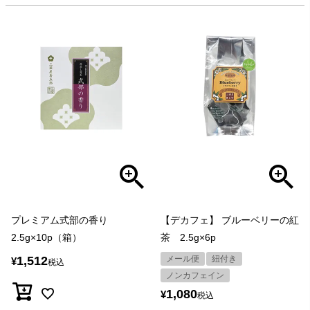
プレミアム式部の香り
【デカフェ】 ブルーベリーの紅
2.5g×10p（箱）
茶 2.5g×6p
1,512
メール便
紐付き
¥
税込
ノンカフェイン
1,080
¥
税込