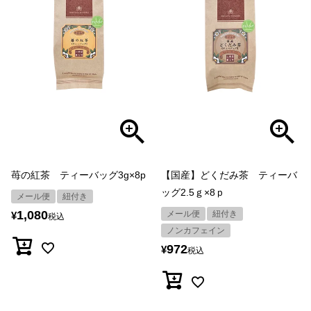
苺の紅茶 ティーバッグ3g×8p
【国産】どくだみ茶 ティーバ
ッグ2.5ｇ×8ｐ
メール便
紐付き
1,080
メール便
紐付き
¥
税込
ノンカフェイン
972
¥
税込