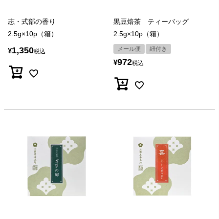
志・式部の香り
黒豆焙茶 ティーバッグ
2.5g×10p（箱）
2.5g×10p（箱）
1,350
メール便
紐付き
¥
税込
972
¥
税込