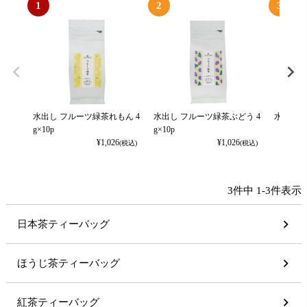
1
2
3
水出し フルーツ緑茶れもん 4
水出し フルーツ緑茶ぶどう 4
水出しほう
g×10p
g×10p
¥
1,026
¥
1,026
(税込)
(税込)
3
件中
1
-
3
件表示
日本茶ティーバッグ
ほうじ茶ティーバッグ
紅茶ティーバッグ