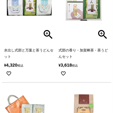
水出し式部と万葉と茶うどんセ
式部の香り・加賀棒茶・茶うど
ット
んセット
4,320
3,618
¥
¥
税込
税込