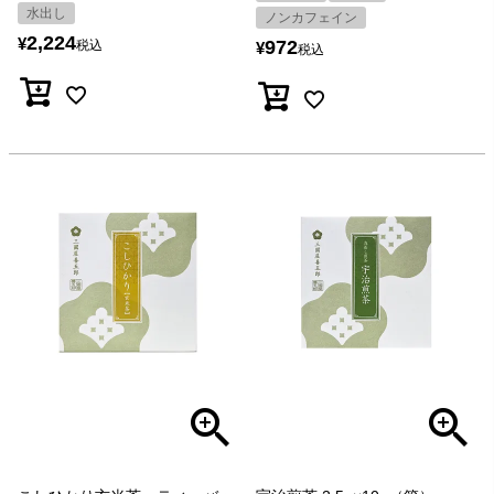
水出し
ノンカフェイン
2,224
¥
972
税込
¥
税込