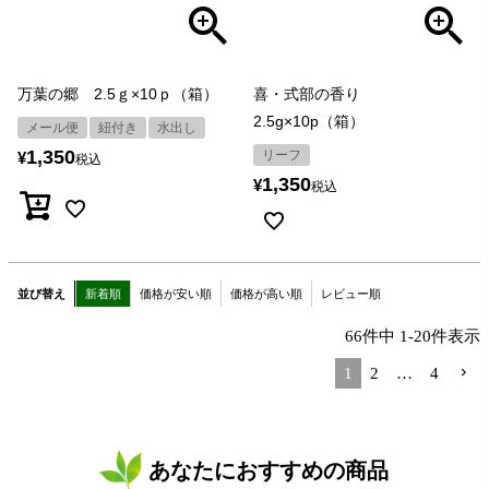
万葉の郷 2.5ｇ×10ｐ（箱）
喜・式部の香り
2.5g×10p（箱）
メール便
紐付き
水出し
1,350
リーフ
¥
税込
1,350
¥
税込
並び替え
新着順
価格が安い順
価格が高い順
レビュー順
66
件中
1
-
20
件表示
1
2
…
4
あなたにおすすめの商品