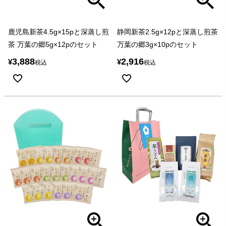
鹿児島新茶4.5g×15pと深蒸し煎
静岡新茶2.5g×12pと深蒸し煎茶
茶 万葉の郷5g×12pのセット
万葉の郷3g×10pのセット
3,888
2,916
¥
¥
税込
税込