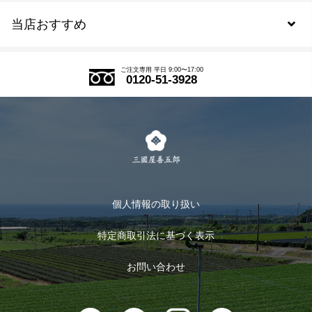
当店おすすめ
会員規約について
SDGs
アウトレットセール
ご注文の流れ
ご注文専用 平日 9:00〜17:00
0120-51-3928
式部の香りシリーズ
お得なまとめ買い
LINE登録
茶楽
キャンペーン
メルマガ登録
季節限定商品
メール便対応商品
マイページ
お茶のギフト
個人情報の取り扱い
ログイン
特定商取引法に基づく表示
おすすめのお茶
ログアウト
お問い合わせ
お茶に合うスイーツ