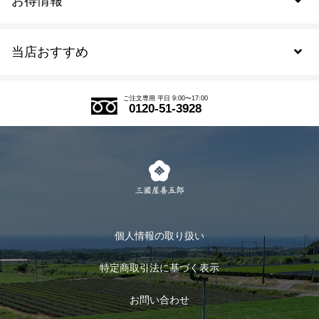
お得情報
新規会員登録
当店おすすめ
会員規約について
SDGs
アウトレットセール
ご注文の流れ
ご注文専用 平日 9:00〜17:00
0120-51-3928
式部の香りシリーズ
お得なまとめ買い
LINE登録
茶楽
キャンペーン
メルマガ登録
季節限定商品
メール便対応商品
マイページ
お茶のギフト
個人情報の取り扱い
ログイン
特定商取引法に基づく表示
おすすめのお茶
ログアウト
お問い合わせ
お茶に合うスイーツ