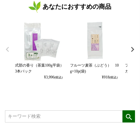
あなたにおすすめの商品
式部の香り（茶葉100g平袋）
フルーツ麦茶（ぶどう） 10
フルーツ
3本パック
g×10p(袋)
カット） 
¥
3,996
¥
918
(税込)
(税込)