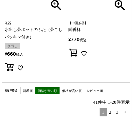
茶器
【中国茶器】
水出し茶ポットのふた（茶こし
聞香杯
パッキン付き）
770
¥
税込
水出し
660
¥
税込
並び替え
新着順
価格が安い順
価格が高い順
レビュー順
41
件中
1
-
20
件表示
1
2
3