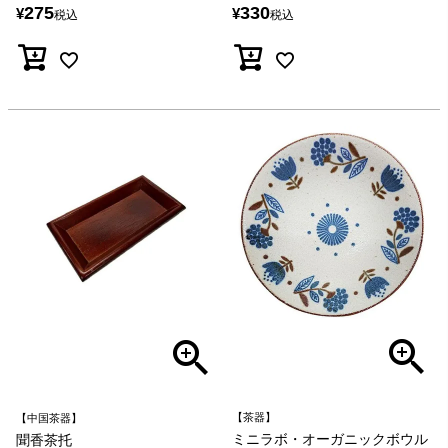
330
275
¥
¥
税込
税込
【茶器】
【中国茶器】
ミニラボ・オーガニックボウル
聞香茶托