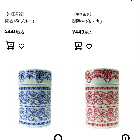
【中国茶器】
【中国茶器】
聞香杯(ブルー)
聞香杯(茶・丸)
440
440
¥
¥
税込
税込