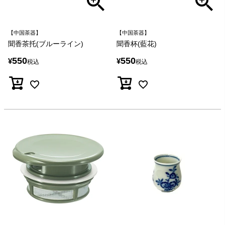
【中国茶器】
【中国茶器】
聞香茶托(ブルーライン)
聞香杯(藍花)
550
550
¥
¥
税込
税込