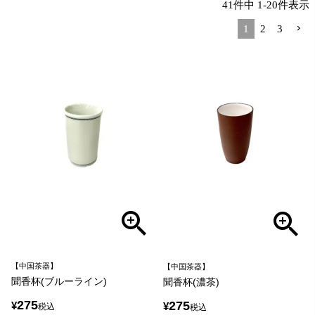
41
件中
1
-
20
件表示
1
2
3
【中国茶器】
【中国茶器】
聞香杯(ブルーライン)
聞香杯(濃茶)
275
275
¥
¥
税込
税込