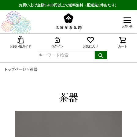
お買い上げ金額5,400円以上で送料無料（配送先1件あたり）
お買い物
検索
お買い物ガイド
ログイン
お気に入り
カート
トップページ
茶器
茶器