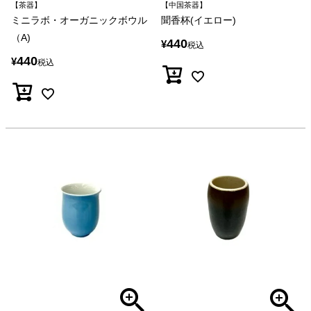
【茶器】
【中国茶器】
ミニラボ・オーガニックボウル
聞香杯(イエロー)
（A)
440
¥
税込
440
¥
税込