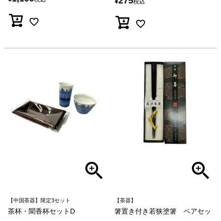
275
¥
税込
【中国茶器】限定3セット
【茶器】
茶杯・聞香杯セットD
箸置き付き若狭塗箸 ペアセッ