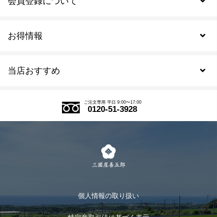
会員登録について
お得情報
新規会員登録
当店おすすめ
会員規約について
SDGs
アウトレットセール
ご注文の流れ
ご注文専用 平日 9:00〜17:00
0120-51-3928
式部の香りシリーズ
お得なまとめ買い
LINE登録
茶楽
キャンペーン
メルマガ登録
季節限定商品
メール便対応商品
マイページ
お茶のギフト
個人情報の取り扱い
ログイン