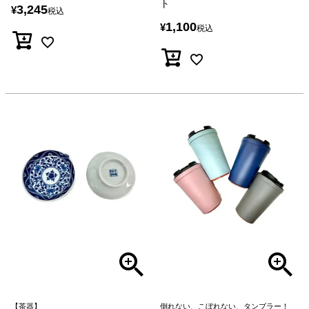
ト
3,245
¥
税込
1,100
¥
税込
【茶器】
倒れない、こぼれない、タンブラー！