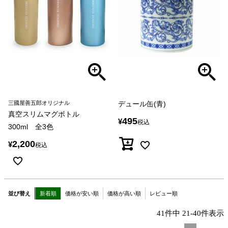
三國屋善五郎オリジナル
デュール缶(青)
真空スリムマグボトル
495
¥
税込
300ml 全3色
2,200
¥
税込
並び替え
新着順
価格が安い順
価格が高い順
レビュー順
41
件中
21
-
40
件表示