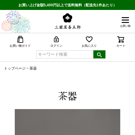
お買い上げ金額5,400円以上で送料無料（配送先1件あたり）
お買い物
検索
お買い物ガイド
ログイン
お気に入り
カート
トップページ
茶器
茶器