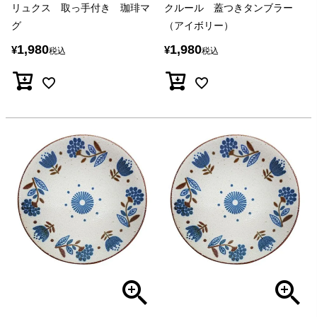
リュクス 取っ手付き 珈琲マ
クルール 蓋つきタンブラー
グ
（アイボリー）
1,980
1,980
¥
¥
税込
税込