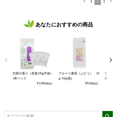
1
2
3
あなたにおすすめの商品
式部の香り（茶葉100g平袋）
フルーツ麦茶（ぶどう） 10
フルーツ
3本パック
g×10p(袋)
カット） 
¥
3,996
¥
918
(税込)
(税込)