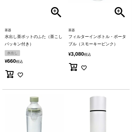
茶器
茶器
水出し茶ポットのふた（茶こし
フィルターインボトル・ポータ
パッキン付き）
ブル（スモーキーピンク）
水出し
3,080
¥
税込
660
¥
税込