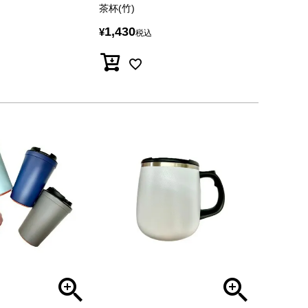
茶杯(竹)
1,430
¥
税込