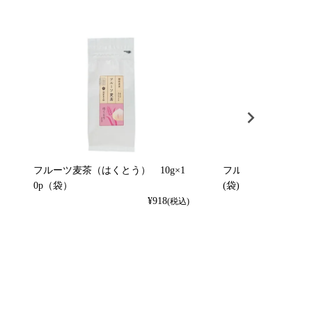
フルーツ麦茶（はくとう） 10g×1
フルーツ麦茶（れもん）
0p（袋）
(袋)
¥
918
(税込)