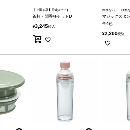
【中国茶器】限定3セット
倒れない、こぼれ
茶杯・聞香杯セットD
マジックスタン
全4色
3,245
¥
税込
2,200
¥
税込