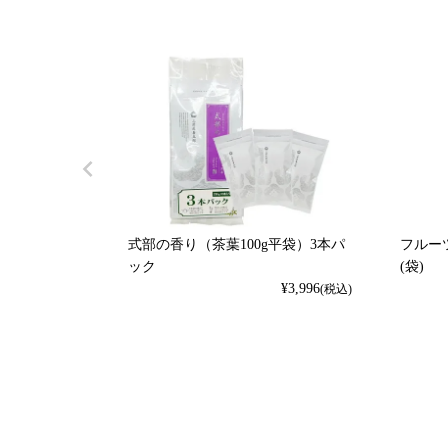
式部の香り（茶葉100g平袋）3本パ
フルーツ
ック
(袋)
¥
3,996
(税込)