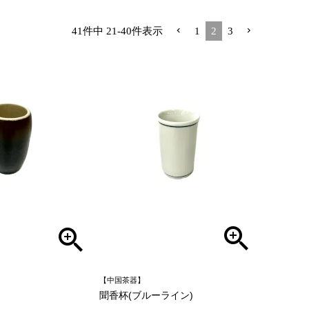
41
件中
21
-
40
件表示
1
2
3
【中国茶器】
聞香杯(ブルーライン)