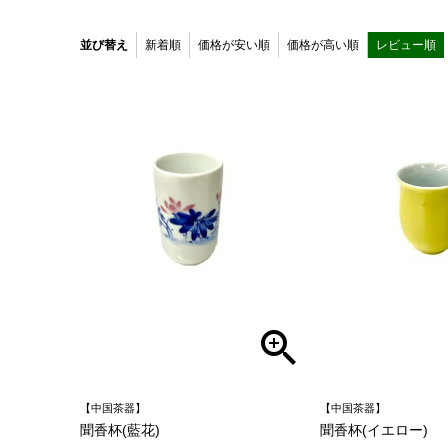
並び替え
新着順
価格が安い順
価格が高い順
レビュー順
【中国茶器】
【中国茶器】
聞香杯(藍花)
聞香杯(イエロー)