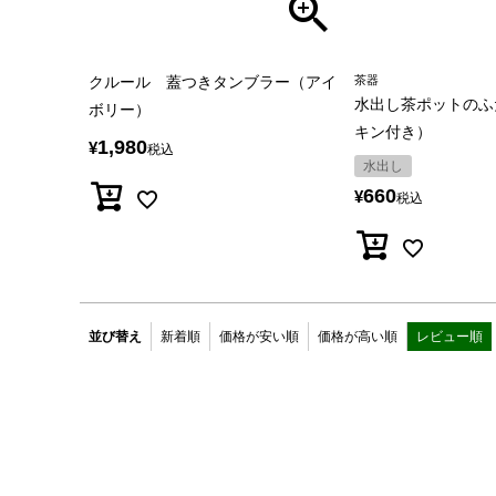
クルール 蓋つきタンブラー（アイ
茶器
水出し茶ポットのふ
ボリー）
キン付き）
1,980
¥
税込
水出し
660
¥
税込
並び替え
新着順
価格が安い順
価格が高い順
レビュー順