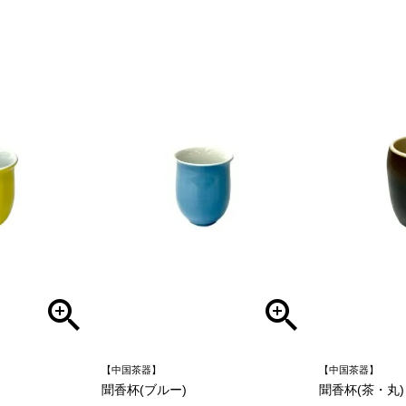
【中国茶器】
【中国茶器】
聞香杯(ブルー)
聞香杯(茶・丸)