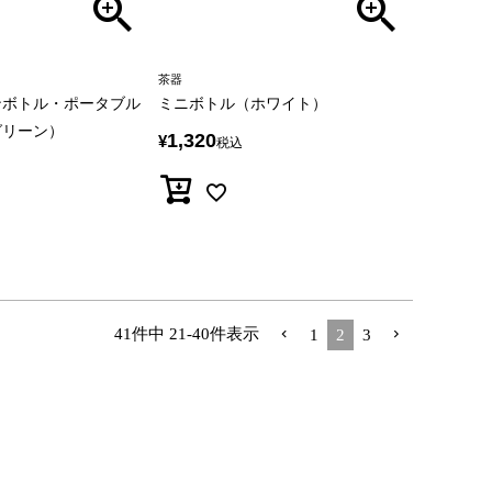
茶器
ンボトル・ポータブル
ミニボトル（ホワイト）
グリーン）
1,320
¥
税込
41
件中
21
-
40
件表示
1
2
3