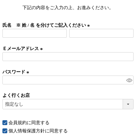
下記の内容をご入力の上、お進みください。
氏名 ※ 姓 / 名 を分けてご記入ください
(
必
Ｅメールアドレス
須
)
(
必
パスワード
須
)
(
必
よく行くお店
須
)
会員規約
に同意する
個人情報保護方針
に同意する