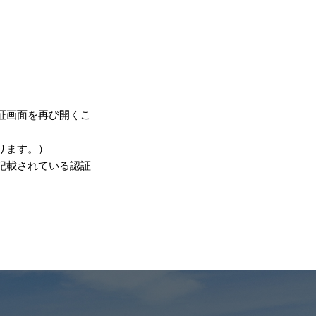
証画面を再び開くこ
ります。）
記載されている認証