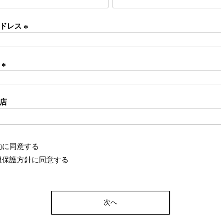
(
必
アドレス
須
)
(
必
ド
須
)
(
必
店
須
)
約
に同意する
報保護方針
に同意する
次へ