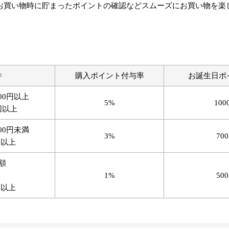
お買い物時に貯まったポイントの確認などスムーズにお買い物を楽
件
購入ポイント付与率
お誕生日ポ
00円以上
5%
10
回以上
00円未満
3%
70
回以上
額
1%
50
回以上