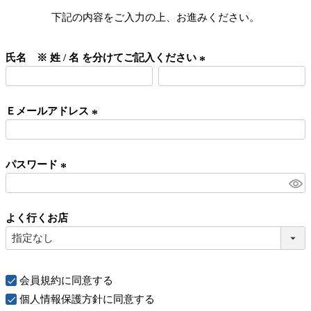
下記の内容をご入力の上、お進みください。
氏名 ※ 姓 / 名 を分けてご記入ください
(
必
Ｅメールアドレス
須
)
(
必
パスワード
須
)
(
必
よく行くお店
須
)
会員規約
に同意する
個人情報保護方針
に同意する