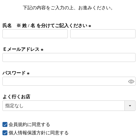
下記の内容をご入力の上、お進みください。
氏名 ※ 姓 / 名 を分けてご記入ください
(
必
Ｅメールアドレス
須
)
(
必
パスワード
須
)
(
必
よく行くお店
須
)
会員規約
に同意する
個人情報保護方針
に同意する