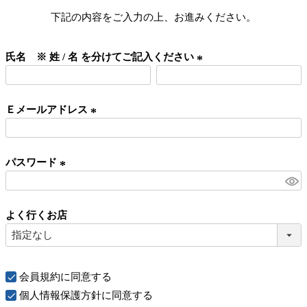
下記の内容をご入力の上、お進みください。
氏名 ※ 姓 / 名 を分けてご記入ください
(
必
Ｅメールアドレス
須
)
(
必
パスワード
須
)
(
必
よく行くお店
須
)
会員規約
に同意する
個人情報保護方針
に同意する