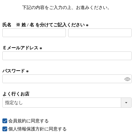
下記の内容をご入力の上、お進みください。
氏名 ※ 姓 / 名 を分けてご記入ください
(
必
Ｅメールアドレス
須
)
(
必
パスワード
須
)
(
必
よく行くお店
須
)
会員規約
に同意する
個人情報保護方針
に同意する