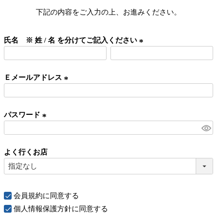
下記の内容をご入力の上、お進みください。
氏名 ※ 姓 / 名 を分けてご記入ください
(
必
Ｅメールアドレス
須
)
(
必
パスワード
須
)
(
必
よく行くお店
須
)
会員規約
に同意する
個人情報保護方針
に同意する