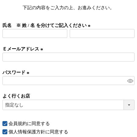
下記の内容をご入力の上、お進みください。
氏名 ※ 姓 / 名 を分けてご記入ください
(
必
Ｅメールアドレス
須
)
(
必
パスワード
須
)
(
必
よく行くお店
須
)
会員規約
に同意する
個人情報保護方針
に同意する