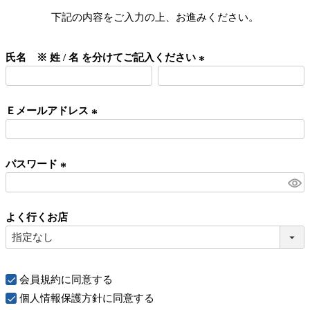
下記の内容をご入力の上、お進みください。
氏名 ※ 姓 / 名 を分けてご記入ください
(
必
Ｅメールアドレス
須
)
(
必
パスワード
須
)
(
必
よく行くお店
須
)
会員規約
に同意する
個人情報保護方針
に同意する