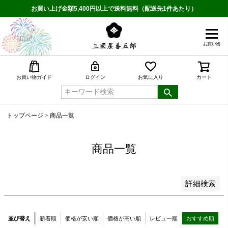
予約商品
お買い上げ金額5,400円以上で送料無料（配送先1件あたり）
予約商品のみを表示
並び順
お買い物
新着順
登録順
検索
お買い物ガイド
ログイン
お気に入り
カート
価格が安い順
価格が高い順
優先度順
トップページ
商品一覧
レビュー順
キーワードヒット順
商品一覧
検索
詳細検索
並び替え
新着順
価格が安い順
価格が高い順
レビュー順
おすすめ順