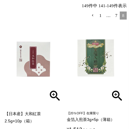
149
件中
141
-
149
件表示
1
…
7
8
【日本産】大和紅茶
【20％OFF】在庫限り
金箔入煎茶3g×5p（薄箱）
2.5g×10p（箱）