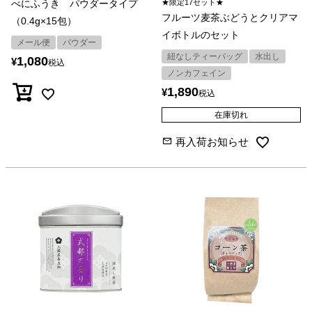
べにふうき パウダータイプ
★限定17セット★
フルーツ麦茶ぶどうとクリアマ
（0.4g×15包）
イボトルのセット
メール便
パウダー
紐なしティーバッグ
水出し
1,080
¥
税込
ノンカフェイン
1,890
¥
税込
在庫切れ
再入荷お知らせ