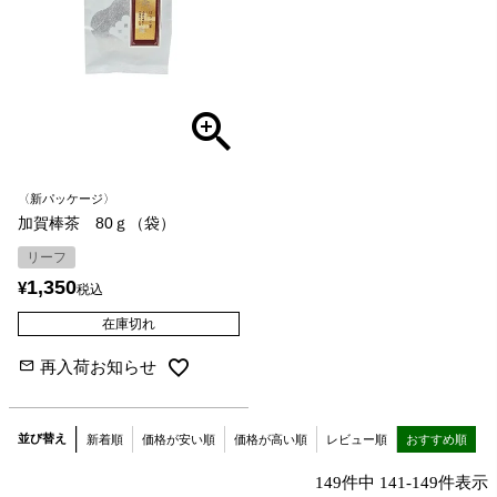
〈新パッケージ〉
加賀棒茶 80ｇ（袋）
リーフ
1,350
¥
税込
在庫切れ
再入荷お知らせ
並び替え
新着順
価格が安い順
価格が高い順
レビュー順
おすすめ順
149
件中
141
-
149
件表示