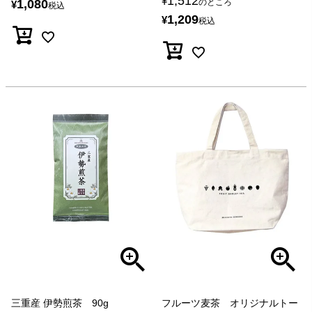
1,512
¥
1,080
のところ
¥
税込
1,209
¥
税込
三重産 伊勢煎茶 90g
フルーツ麦茶 オリジナルトー