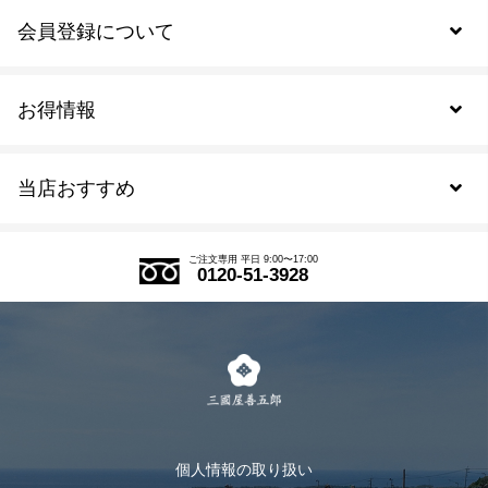
会員登録について
お得情報
新規会員登録
当店おすすめ
会員規約について
SDGs
アウトレットセール
ご注文の流れ
ご注文専用 平日 9:00〜17:00
0120-51-3928
式部の香りシリーズ
お得なまとめ買い
LINE登録
茶楽
キャンペーン
メルマガ登録
季節限定商品
メール便対応商品
マイページ
お茶のギフト
個人情報の取り扱い