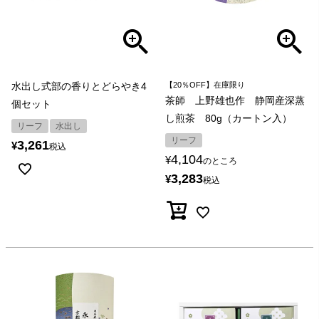
水出し式部の香りとどらやき4
【20％OFF】在庫限り
茶師 上野雄也作 静岡産深蒸
個セット
し煎茶 80g（カートン入）
リーフ
水出し
リーフ
3,261
¥
税込
4,104
¥
のところ
3,283
¥
税込