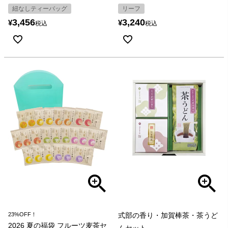
紐なしティーバッグ
リーフ
3,456
3,240
¥
¥
税込
税込
23%OFF！
式部の香り・加賀棒茶・茶うど
2026 夏の福袋 フルーツ麦茶セ
んセット