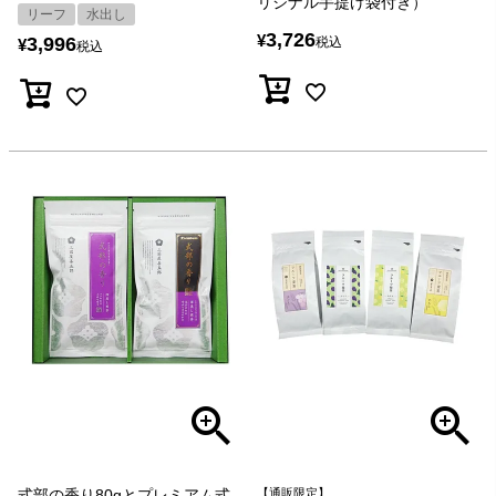
リジナル手提げ袋付き）
リーフ
水出し
3,726
¥
3,996
税込
¥
税込
式部の香り80gとプレミアム式
【通販限定】