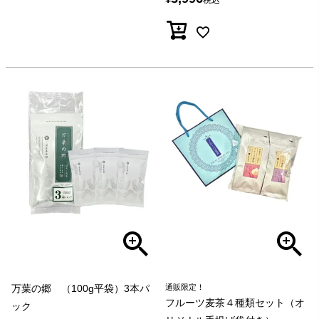
万葉の郷 （100g平袋）3本パ
通販限定！
フルーツ麦茶４種類セット（オ
ック