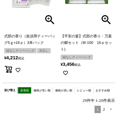
式部の香り（急須用ティーバッ
【平安の宴】式部の香り・万葉
グ5ｇ×16ｐ）3本パック
の郷セット（M-100 16ｐセッ
ト)
紐なしティーバッグ
水出し
4,212
紐なしティーバッグ
¥
税込
3,456
¥
税込
並び替え
新着順
価格が安い順
価格が高い順
レビュー順
おすすめ順
29
件中
1
-
20
件表示
1
2