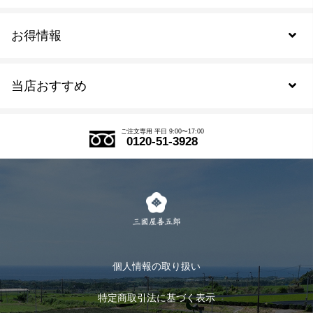
お得情報
新規会員登録
当店おすすめ
会員規約について
SDGs
アウトレットセール
ご注文の流れ
ご注文専用 平日 9:00〜17:00
0120-51-3928
式部の香りシリーズ
お得なまとめ買い
LINE登録
茶楽
キャンペーン
メルマガ登録
季節限定商品
メール便対応商品
マイページ
お茶のギフト
個人情報の取り扱い
ログイン
特定商取引法に基づく表示
おすすめのお茶