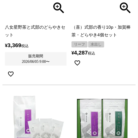
八女星野茶と式部のどらやきセ
（喜）式部の香り10p・加賀棒
ット
茶・どらやき4個セット
3,369
リーフ
水出し
¥
税込
4,287
¥
税込
販売期間
2026/06/05 9:00
〜