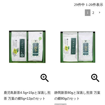
29
件中
1
-
20
件表示
1
2
鹿児島新茶4.5g×15pと深蒸し煎
静岡新茶80gと深蒸し煎茶 万葉
茶 万葉の郷5g×12pのセット
の郷80gのセット