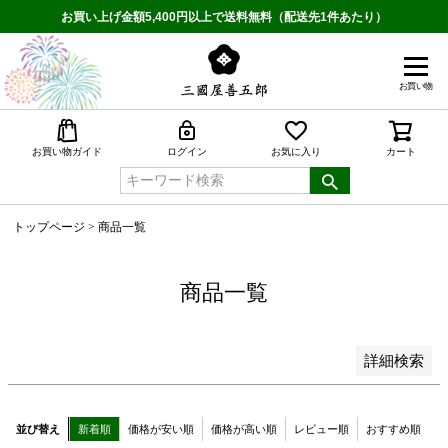
予約商品
お買い上げ金額5,400円以上で送料無料（配送先1件あたり）
予約商品のみを表示
並び順
お買い物
新着順
登録順
検索
お買い物ガイド
ログイン
お気に入り
カート
価格が安い順
価格が高い順
優先度順
トップページ
商品一覧
レビュー順
キーワードヒット順
商品一覧
検索
詳細検索
並び替え
新着順
価格が安い順
価格が高い順
レビュー順
おすすめ順