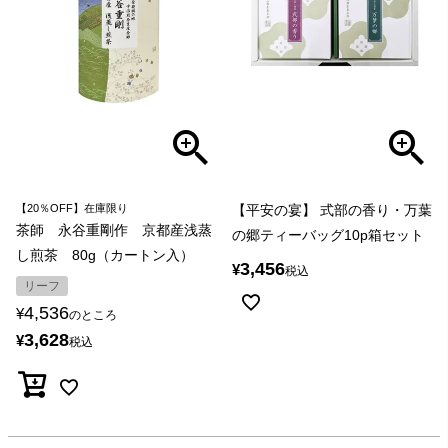
【20％OFF】在庫限り
【平安の宴】 式部の香り・万葉
茶師 永谷重剛作 京都産浅蒸
の郷ティーバッグ10p箱セット
し煎茶 80g（カートン入）
3,456
¥
税込
リーフ
4,536
¥
のところ
3,628
¥
税込