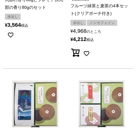
フルーツ緑茶と麦茶の4本セッ
部の香り80gのセット
ト(クリアポーチ付き)
水出し
水出し
ノンカフェイン
3,564
¥
税込
4,968
¥
のところ
4,212
¥
税込