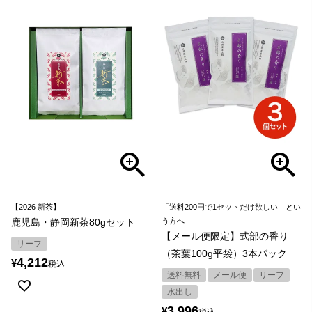
【2026 新茶】
「送料200円で1セットだけ欲しい」とい
鹿児島・静岡新茶80gセット
う方へ
【メール便限定】式部の香り
リーフ
（茶葉100g平袋）3本パック
4,212
¥
税込
送料無料
メール便
リーフ
水出し
3,996
¥
税込