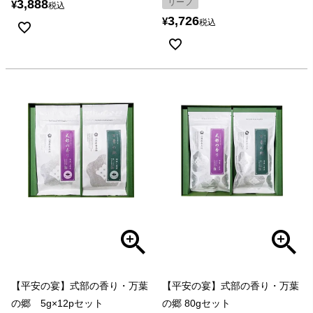
3,888
リーフ
¥
税込
3,726
¥
税込
【平安の宴】式部の香り・万葉
【平安の宴】式部の香り・万葉
の郷 5g×12pセット
の郷 80gセット