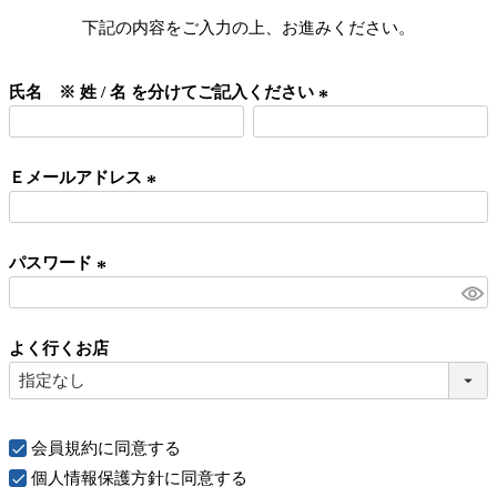
下記の内容をご入力の上、お進みください。
氏名 ※ 姓 / 名 を分けてご記入ください
(
必
Ｅメールアドレス
須
)
(
必
パスワード
須
)
(
必
よく行くお店
須
)
会員規約
に同意する
個人情報保護方針
に同意する