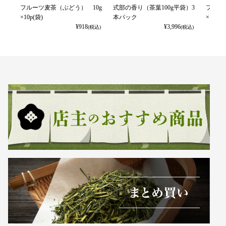
フルーツ麦茶（ぶどう） 10g
式部の香り（茶葉100g平袋）3
フルー
×10p(袋)
本パック
×10p(袋
¥
918
¥
3,996
(税込)
(税込)