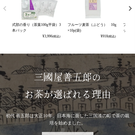
式部の香り（茶葉100g平袋）3
フルーツ麦茶（ぶどう） 10g
フルー
本パック
×10p(袋)
ット） 1
¥
3,996
¥
918
(税込)
(税込)
三國屋善五郎の
お茶が選ばれる理由
初代 善五郎は大正10年、日本海に面した三国湊の町で茶の栽
培を始めました。