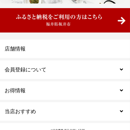
2026.07.01
魅力の7日間！公式LINE登録でもれなくプレゼント
2026.06.26
夏のご挨拶に感謝の気持ちを添えて。「夏のギフ
ト」販売中です
店舗情報
2026.06.26
夏の贈り物に！送料無料条件拡大キャンペーンを開
会員登録について
始いたします
2026.06.19
お得情報
新規会員登録
夏季限定！おトクな「夏の福袋」6月20日（土）0時
より販売開始です！
当店おすすめ
会員規約について
SDGs
2026.06.19
アウトレットセール
【重要】システムメンテナンスに伴うサービス一時
ご注文の流れ