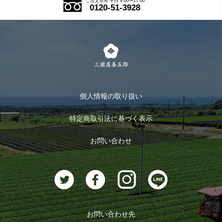
ご注文専用 平日 9:00〜17:00
停止のお知らせ
0120-51-3928
式部の香りシリーズ
お得なまとめ買い
LINE登録
2026.06.05
茶楽
年に一度の大奉仕！決算BIGセール開催中です
キャンペーン
メルマガ登録
2026.06.05
季節限定商品
メール便対応商品
香り高い味わいが特長の「寄代坊の穂先茶」販売開
マイページ
始です
お茶のギフト
個人情報の取り扱い
ログイン
2026.06.05
特定商取引法に基づく表示
おすすめのお茶
九州の茶どころで育まれた「八女 星野茶」の販売を
ログアウト
開始しました
お問い合わせ
お茶に合うスイーツ
2026.05.29
【重要】システムメンテナンスに伴うサービス一時
停止のお知らせ（終了しました）
2026.05.25
お問い合わせ先