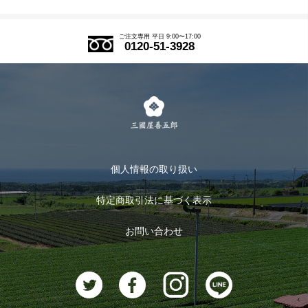
SDGs
アウトレットセール
ご注文の流れ
ご注文専用 平日 9:00〜17:00
0120-51-3928
式部の香りシリーズ
お得なまとめ買い
LINE登録
茶楽
キャンペーン
メルマガ登録
季節限定商品
メール便対応商品
マイページ
お茶のギフト
個人情報の取り扱い
ログイン
特定商取引法に基づく表示
おすすめのお茶
ログアウト
お問い合わせ
お茶に合うスイーツ