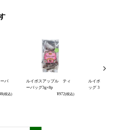
す
ィーバ
ルイボスアップル ティ
ルイボスティー ティ
ーバッグ3g×8p
ッグ 3.5g×20p
88
¥
972
¥
1,296
(税込)
(税込)
(