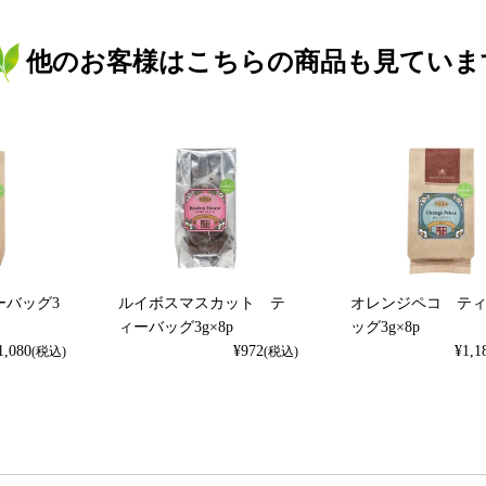
他のお客様はこちらの商品も見ていま
ーバッグ3
ルイボスマスカット テ
オレンジペコ テ
ィーバッグ3g×8p
ッグ3g×8p
1,080
¥
972
¥
1,1
(税込)
(税込)