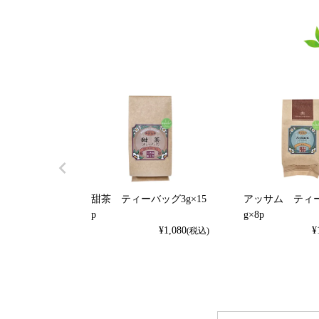
甜茶 ティーバッグ3g×15
アッサム ティ
p
g×8p
¥
1,080
¥
(税込)