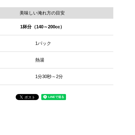
美味しい淹れ方の目安
1杯分（140～200cc）
1パック
熱湯
1分30秒～2分