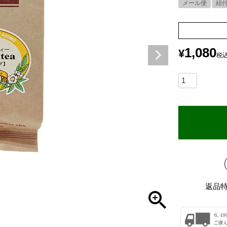
メール便
紐
1,080
¥
税
返品