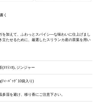
書く
ガを加えて、ふわっとスパイシ―な味わいに仕上げまし
き立たせるために、厳選したスリランカ産の茶葉を用い
茶(ｽﾘﾗﾝｶ)､ジンジャー
g(ﾃｨｰﾊﾞｯｸﾞ10袋入り)
温多湿を避け、移り香にご注意下さい。