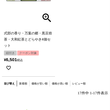
式部の香り・万葉の郷・黒豆焙
茶・大和紅茶とどらやき4個セ
ット
紐付き
クーポン対象
6,501
¥
税込
並び替え
新着順
価格が安い順
価格が高い順
レビュー順
17
件中
1
-
17
件表示