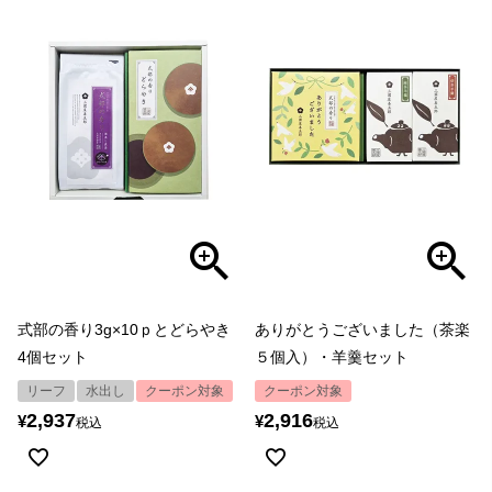
式部の香り3g×10ｐとどらやき
ありがとうございました（茶楽
4個セット
５個入）・羊羹セット
リーフ
水出し
クーポン対象
クーポン対象
2,937
2,916
¥
¥
税込
税込