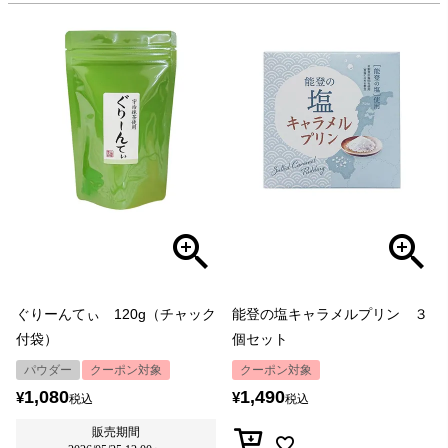
ぐりーんてぃ 120g（チャック
能登の塩キャラメルプリン ３
付袋）
個セット
パウダー
クーポン対象
クーポン対象
1,080
1,490
¥
¥
税込
税込
販売期間