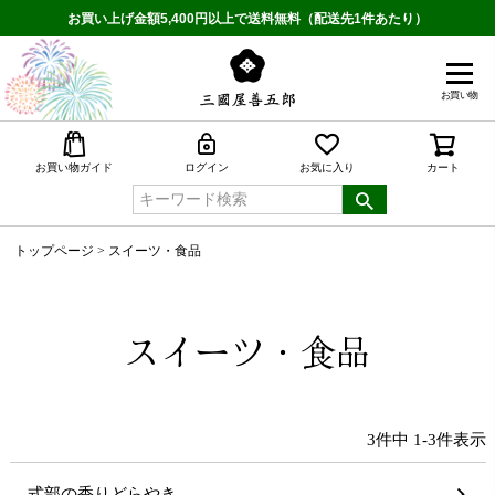
お買い上げ金額5,400円以上で送料無料（配送先1件あたり）
お買い物
検索
お買い物ガイド
ログイン
お気に入り
カート
トップページ
スイーツ・食品
スイーツ・食品
3
件中
1
-
3
件表示
式部の香りどらやき