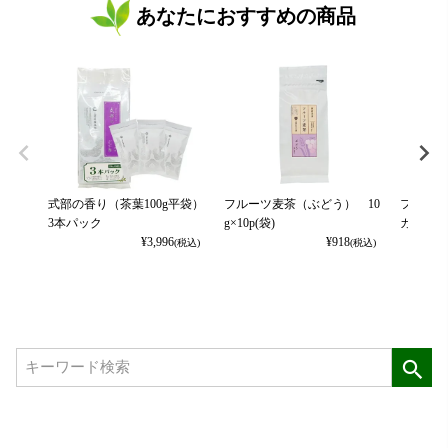
あなたにおすすめの商品
式部の香り（茶葉100g平袋）
フルーツ麦茶（ぶどう） 10
フルーツ
3本パック
g×10p(袋)
カット） 
¥
3,996
¥
918
(税込)
(税込)