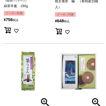
《NEWパッケージ》
焼き海苔 極 （有明産10枚
緑茶羊羹 190g
入）
クーポン対象
クーポン対象
756
¥
税込
648
¥
税込