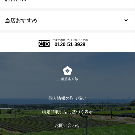
新規会員登録
当店おすすめ
会員規約について
SDGs
アウトレットセール
ご注文の流れ
ご注文専用 平日 9:00〜17:00
0120-51-3928
式部の香りシリーズ
お得なまとめ買い
LINE登録
茶楽
キャンペーン
メルマガ登録
季節限定商品
メール便対応商品
マイページ
お茶のギフト
個人情報の取り扱い
ログイン
特定商取引法に基づく表示
おすすめのお茶
ログアウト
お問い合わせ
お茶に合うスイーツ