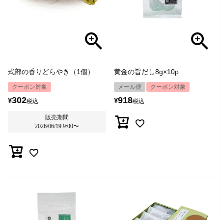
式部の香りどらやき（1個）
黄金の旨だし8g×10p
クーポン対象
メール便
クーポン対象
302
918
¥
¥
税込
税込
販売期間
2026/06/19 9:00
〜