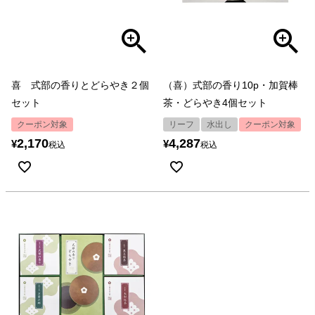
喜 式部の香りとどらやき２個
（喜）式部の香り10p・加賀棒
セット
茶・どらやき4個セット
クーポン対象
リーフ
水出し
クーポン対象
2,170
4,287
¥
¥
税込
税込