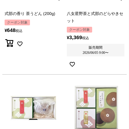
式部の香り 茶うどん (200g)
八女星野茶と式部のどらやきセ
ット
クーポン対象
648
クーポン対象
¥
税込
3,369
¥
税込
販売期間
2026/06/05 9:00
〜