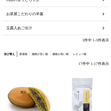
お茶屋こだわりの羊羹
玉露入あご出汁
3
件中
1
-
3
件表示
並び替え
新着順
価格が安い順
価格が高い順
レビュー順
17
件中
1
-
17
件表示