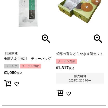
【国産素材】
式部の香りどらやき４個セット
玉露入あご出汁 ティーバッグ
クーポン対象
メール便
クーポン対象
1,317
¥
税込
1,080
¥
税込
販売期間
2024/01/26 0:00
〜