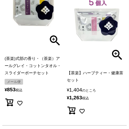
(茶楽)式部の香り・（茶楽）ア
ールグレイ・コットンタオル・
スライダーポーチセット
【茶楽】ハーブティー・健康茶
セット
メール便
853
1,404
¥
¥
税込
のところ
1,263
¥
税込