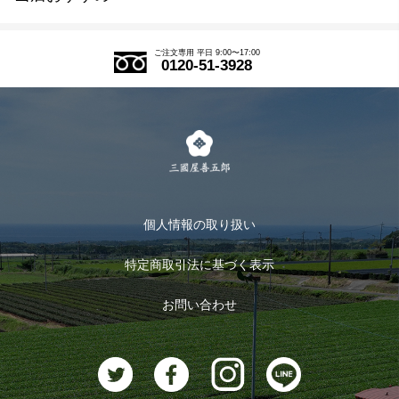
SDGs
アウトレットセール
ご注文の流れ
ご注文専用 平日 9:00〜17:00
0120-51-3928
式部の香りシリーズ
お得なまとめ買い
LINE登録
茶楽
キャンペーン
メルマガ登録
季節限定商品
メール便対応商品
マイページ
お茶のギフト
個人情報の取り扱い
ログイン
特定商取引法に基づく表示
おすすめのお茶
ログアウト
お問い合わせ
お茶に合うスイーツ