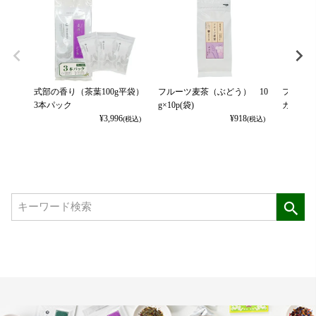
式部の香り（茶葉100g平袋）
フルーツ麦茶（ぶどう） 10
フルーツ
3本パック
g×10p(袋)
カット） 
¥
3,996
¥
918
(税込)
(税込)