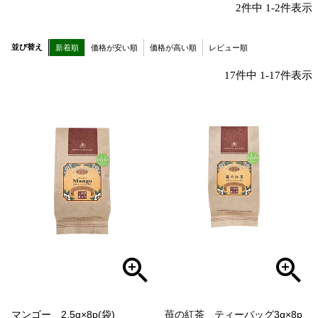
2
件中
1
-
2
件表示
並び替え
新着順
価格が安い順
価格が高い順
レビュー順
17
件中
1
-
17
件表示
マンゴー 2.5g×8p(袋)
苺の紅茶 ティーバッグ3g×8p