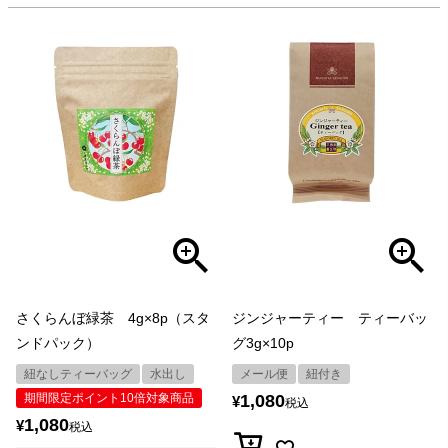
さくらんぼ緑茶 4g×8p（スタ
ジンジャーティー ティーバッ
ンドパック）
グ3g×10p
紐なしティーバッグ
水出し
メール便
紐付き
期間限定ポイント10倍対象商品
1,080
¥
税込
1,080
¥
税込