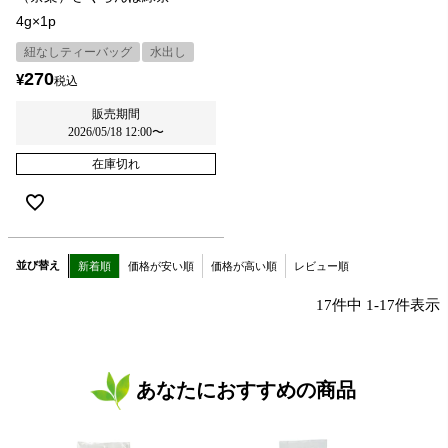
4g×1p
紐なしティーバッグ
水出し
270
¥
税込
販売期間
2026/05/18 12:00
〜
在庫切れ
並び替え
新着順
価格が安い順
価格が高い順
レビュー順
17
件中
1
-
17
件表示
あなたにおすすめの商品