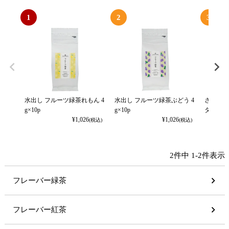
1
2
3
水出し フルーツ緑茶れもん 4
水出し フルーツ緑茶ぶどう 4
さくらん
g×10p
g×10p
タンドパ
¥
1,026
¥
1,026
(税込)
(税込)
2
件中
1
-
2
件表示
フレーバー緑茶
フレーバー紅茶