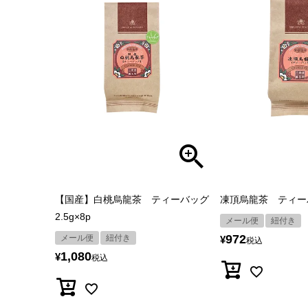
【国産】白桃烏龍茶 ティーバッグ
凍頂烏龍茶 ティーバッ
2.5g×8p
メール便
紐付き
972
メール便
紐付き
¥
税込
1,080
¥
税込