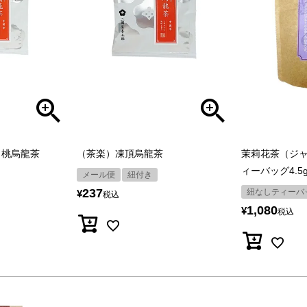
白桃烏龍茶
（茶楽）凍頂烏龍茶
茉莉花茶（ジ
ィーバッグ4.5g
メール便
紐付き
237
紐なしティーバ
¥
税込
1,080
¥
税込