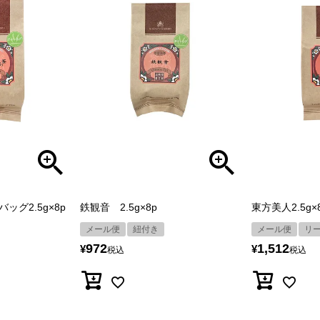
グ2.5g×8p
鉄観音 2.5g×8p
東方美人2.5g×
メール便
紐付き
メール便
リ
972
1,512
¥
¥
税込
税込