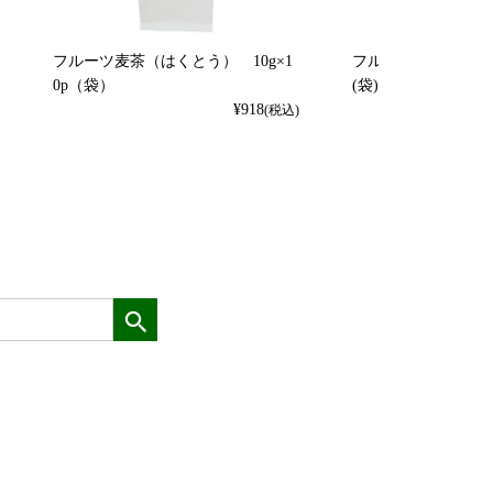
フルーツ麦茶（はくとう） 10g×1
フルーツ麦茶（れもん）
0p（袋）
(袋)
¥
918
(税込)