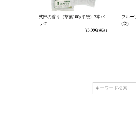
式部の香り（茶葉100g平袋）3本パ
フルーツ
ック
(袋)
¥
3,996
(税込)