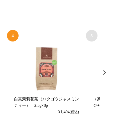
4
5
白毫茉莉花茶（ハクゴウジャスミン
（茶楽) 福州茉莉
ティー） 2.5g×8p
ジャスミンティー）
¥
1,404
(税込)