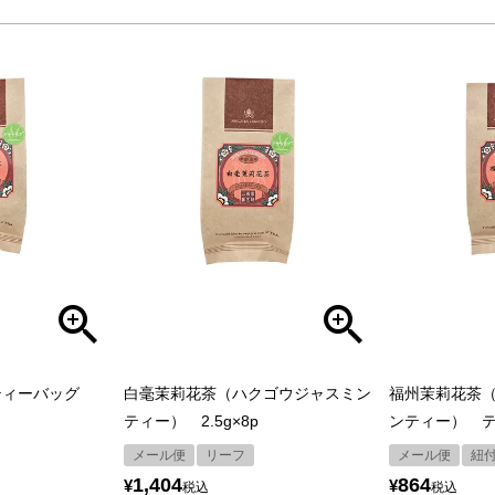
ティーバッグ
白毫茉莉花茶（ハクゴウジャスミン
福州茉莉花茶
ティー） 2.5g×8p
ンティー） ティ
メール便
リーフ
メール便
紐
1,404
864
¥
¥
税込
税込