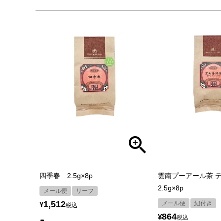
四季春 2.5g×8p
雲南プーアール茶 
2.5g×8p
メール便
リーフ
1,512
メール便
紐付き
¥
税込
864
¥
税込