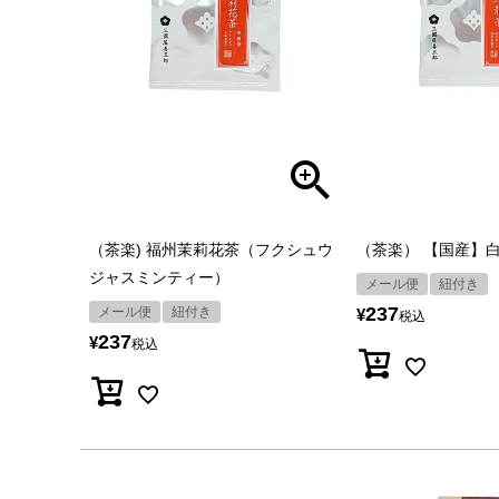
（茶楽) 福州茉莉花茶（フクシュウ
（茶楽） 【国産】
ジャスミンティー）
メール便
紐付き
237
メール便
紐付き
¥
税込
237
¥
税込