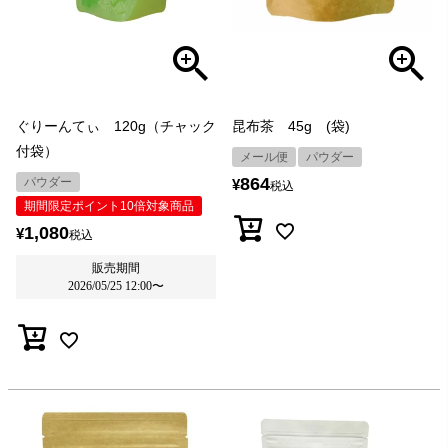
ぐりーんてぃ 120g（チャック
昆布茶 45g (袋)
付袋）
メール便
パウダー
864
パウダー
¥
税込
期間限定ポイント10倍対象商品
1,080
¥
税込
販売期間
2026/05/25 12:00
〜