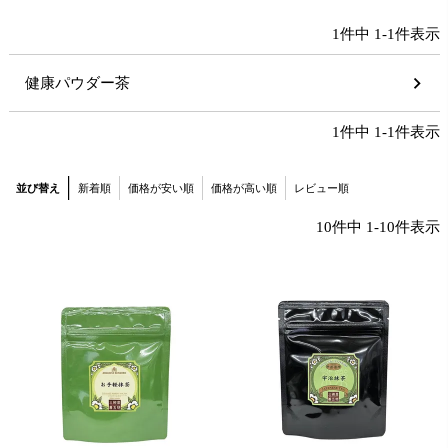
1
件中
1
-
1
件表示
健康パウダー茶
1
件中
1
-
1
件表示
並び替え
新着順
価格が安い順
価格が高い順
レビュー順
10
件中
1
-
10
件表示