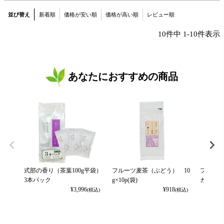
並び替え
新着順
価格が安い順
価格が高い順
レビュー順
10
件中
1
-
10
件表示
あなたにおすすめの商品
式部の香り（茶葉100g平袋）
フルーツ麦茶（ぶどう） 10
フルーツ
3本パック
g×10p(袋)
カット） 
¥
3,996
¥
918
(税込)
(税込)