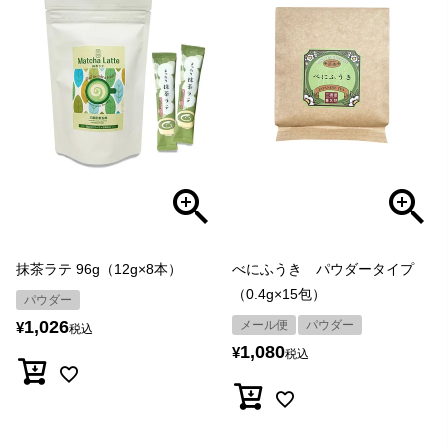
抹茶ラテ 96g（12g×8本）
べにふうき パウダータイプ
（0.4g×15包）
パウダー
1,026
メール便
パウダー
¥
税込
1,080
¥
税込