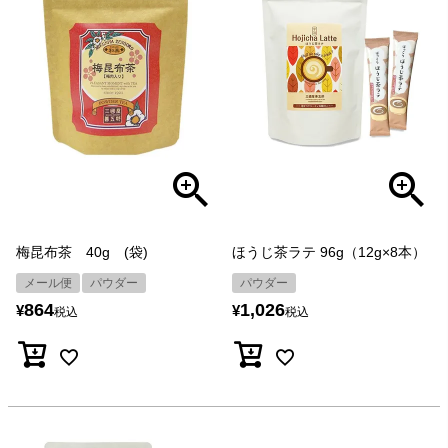
梅昆布茶 40g (袋)
ほうじ茶ラテ 96g（12g×8本）
メール便
パウダー
パウダー
864
1,026
¥
¥
税込
税込