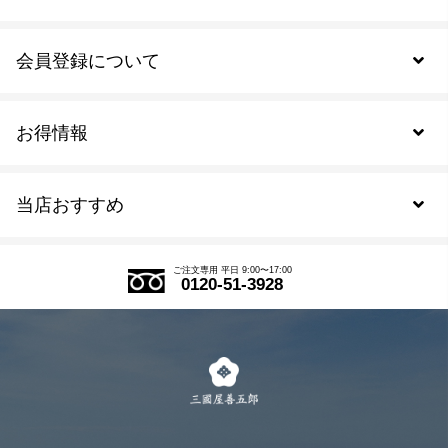
会員登録について
お得情報
新規会員登録
当店おすすめ
会員規約について
SDGs
アウトレットセール
ご注文の流れ
ご注文専用 平日 9:00〜17:00
0120-51-3928
式部の香りシリーズ
お得なまとめ買い
LINE登録
茶楽
キャンペーン
メルマガ登録
季節限定商品
メール便対応商品
マイページ