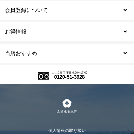
会員登録について
お得情報
新規会員登録
当店おすすめ
会員規約について
SDGs
アウトレットセール
ご注文の流れ
ご注文専用 平日 9:00〜17:00
0120-51-3928
式部の香りシリーズ
お得なまとめ買い
LINE登録
茶楽
キャンペーン
メルマガ登録
季節限定商品
メール便対応商品
マイページ
お茶のギフト
個人情報の取り扱い