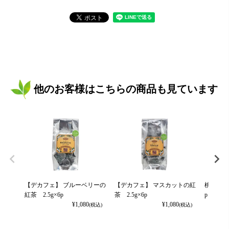
他のお客様はこちらの商品も見ています
【デカフェ】 ブルーベリーの
【デカフェ】 マスカットの紅
桃の緑茶
紅茶 2.5g×6p
茶 2.5g×6p
p
¥
1,080
¥
1,080
(税込)
(税込)