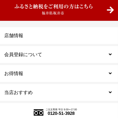
店舗情報
会員登録について
お得情報
新規会員登録
当店おすすめ
会員規約について
SDGs
アウトレットセール
ご注文の流れ
ご注文専用 平日 9:00〜17:00
0120-51-3928
式部の香りシリーズ