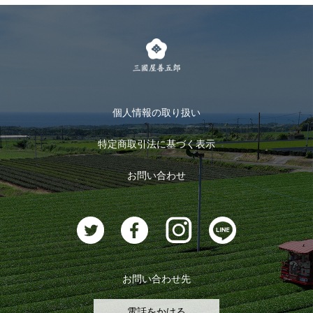
お得なまとめ買い
LINE登録
茶楽
キャンペーン
メルマガ登録
季節限定商品
メール便対応商品
マイページ
お茶のギフト
個人情報の取り扱い
ログイン
特定商取引法に基づく表示
おすすめのお茶
ログアウト
お問い合わせ
お茶に合うスイーツ
お問い合わせ先
電話をかける