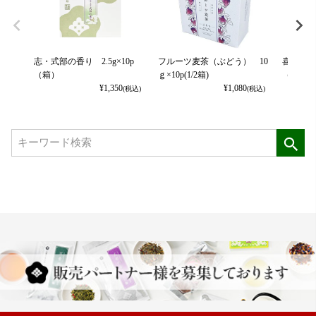
志・式部の香り 2.5g×10p
フルーツ麦茶（ぶどう） 10
喜・式部の
（箱）
ｇ×10p(1/2箱)
（箱）
¥
1,350
¥
1,080
(税込)
(税込)