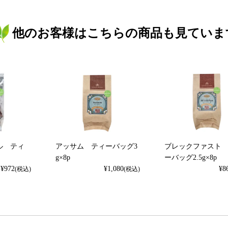
他のお客様はこちらの商品も見ていま
ル ティ
アッサム ティーバッグ3
ブレックファスト
g×8p
ーバッグ2.5g×8p
¥
972
¥
1,080
¥
8
(税込)
(税込)
検索