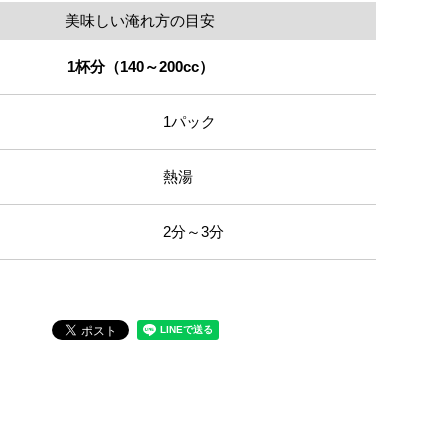
美味しい淹れ方の目安
1杯分（140～200cc）
1パック
熱湯
2分～3分