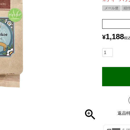
メール便
紐
1,188
¥
税
返品