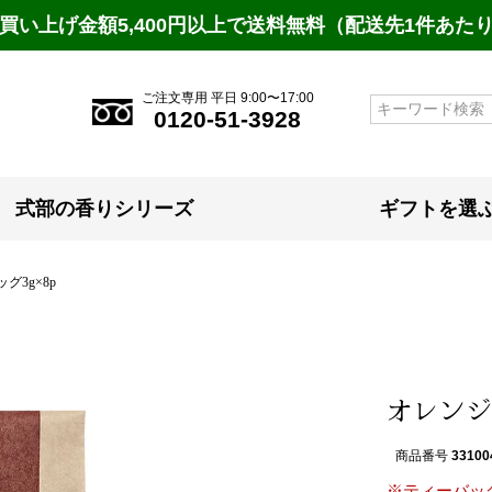
買い上げ金額5,400円以上で送料無料（配送先1件あた
ご注文専用 平日 9:00〜17:00
検索
0120-51-3928
式部の香りシリーズ
ギフトを選
3g×8p
オレンジ
商品番号
33100
※ティーバッ