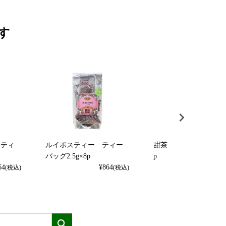
す
 ティ
ルイボスティー ティー
甜茶 ティーバッグ3g×
バッグ2.5g×8p
p
64
¥
864
¥
1,080
(税込)
(税込)
(