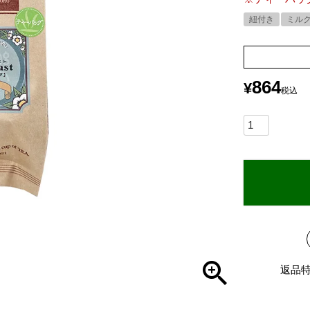
紐付き
ミル
864
¥
税込
返品