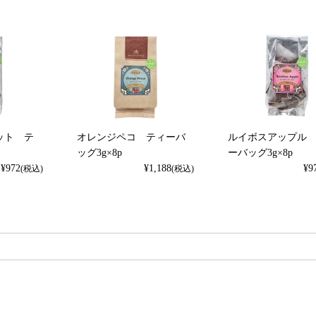
ット テ
オレンジペコ ティーバ
ルイボスアップル
p
ッグ3g×8p
ーバッグ3g×8p
¥
972
¥
1,188
¥
9
(税込)
(税込)
検索