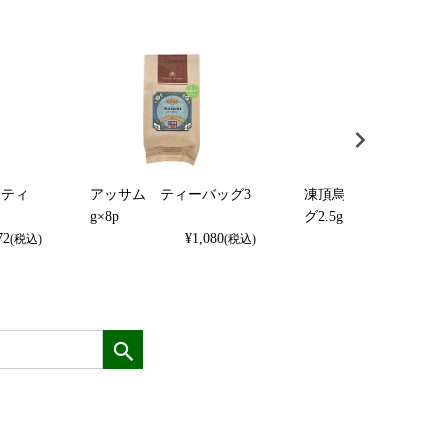
 ティ
アッサム ティーバッグ3
凍頂烏龍茶 ティーバ
g×8p
グ2.5g×8p
72
¥
1,080
¥
972
(税込)
(税込)
(