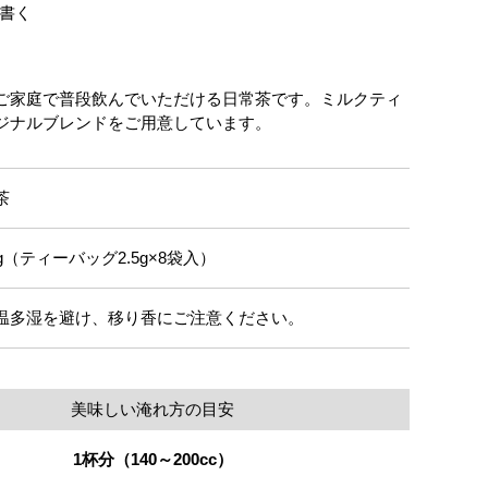
書く
ご家庭で普段飲んでいただける日常茶です。ミルクティ
ジナルブレンドをご用意しています。
茶
0g（ティーバッグ2.5g×8袋入）
温多湿を避け、移り香にご注意ください。
美味しい淹れ方の目安
1杯分（140～200cc）