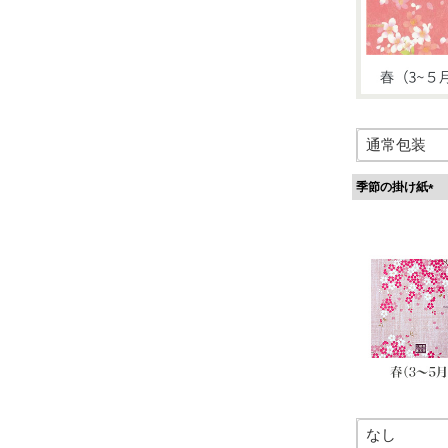
季節の掛け紙
(
必
須
)