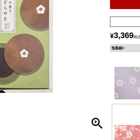
3,369
¥
税
包装紙
(
必
須
)