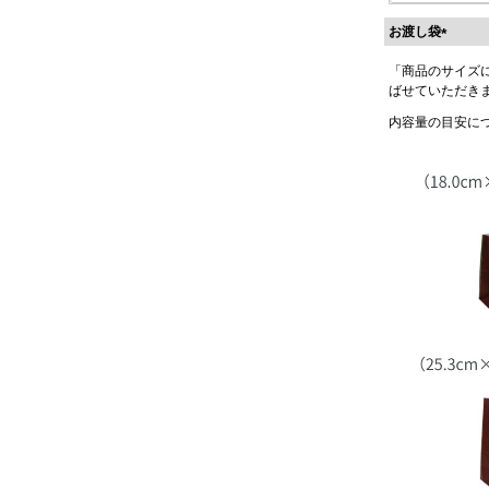
お渡し袋
(
「商品のサイズ
必
ばせていただき
須
)
内容量の目安に