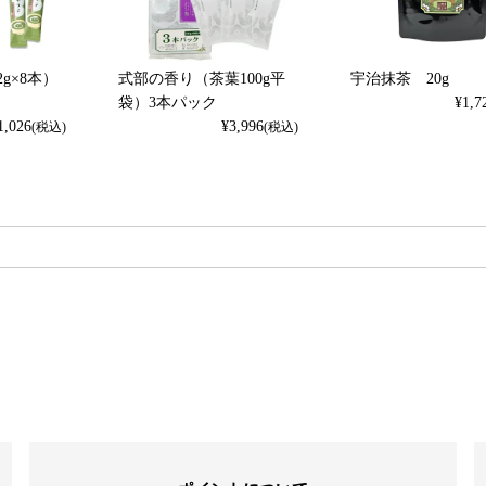
2g×8本）
式部の香り（茶葉100g平
宇治抹茶 20g
袋）3本パック
¥
1,7
1,026
¥
3,996
(税込)
(税込)
検索