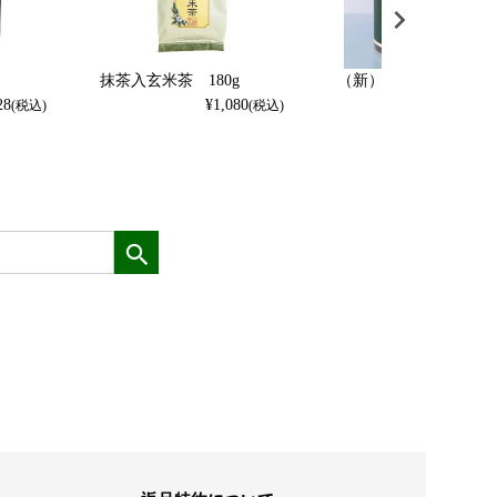
抹茶入玄米茶 180g
（新）宇治抹茶・蘭 2
28
¥
1,080
¥
3,456
(税込)
(税込)
(