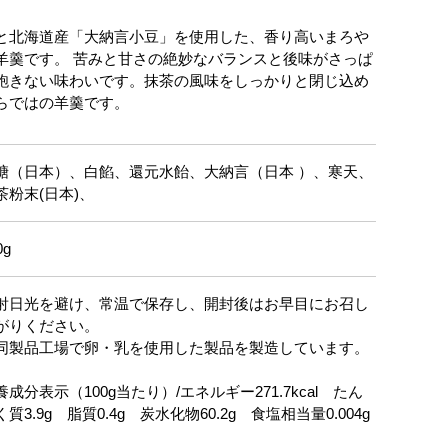
と北海道産「大納言小豆」を使用した、香り高いまろや
羊羹です。 苦みと甘さの絶妙なバランスと後味がさっぱ
飽きない味わいです。抹茶の風味をしっかりと閉じ込め
らではの羊羹です。
糖（日本）、白餡、還元水飴、大納言（日本 ）、寒天、
茶粉末(日本)、
0g
射日光を避け、常温で保存し、開封後はお早目にお召し
がりください。
同製品工場で卵・乳を使用した製品を製造しています。
養成分表示（100g当たり）/エネルギー271.7kcal たん
く質3.9g 脂質0.4g 炭水化物60.2g 食塩相当量0.004g