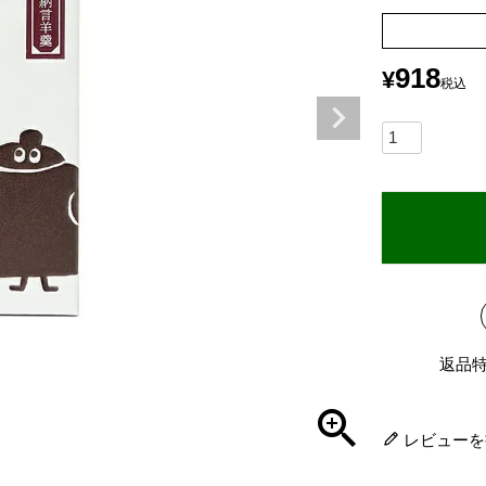
918
¥
税込
返品
レビューを