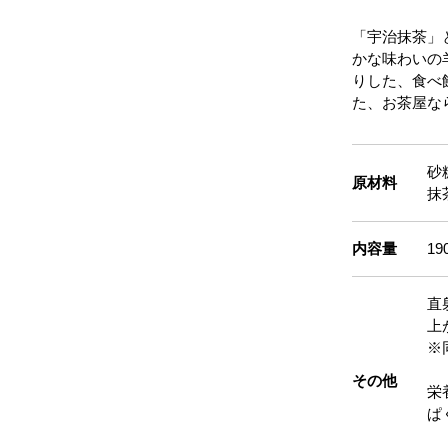
「宇治抹茶」
かな味わいの
りした、食べ
た、お茶屋な
砂
原材料
抹
内容量
19
直
上
※
その他
栄
ぱ