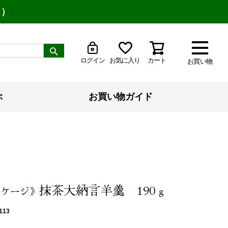
り）
ログイン
お気に入り
カート
お買い物
ぶ
お買い物ガイド
抹茶大納言羊羹 190ｇ
ッケージ》
113