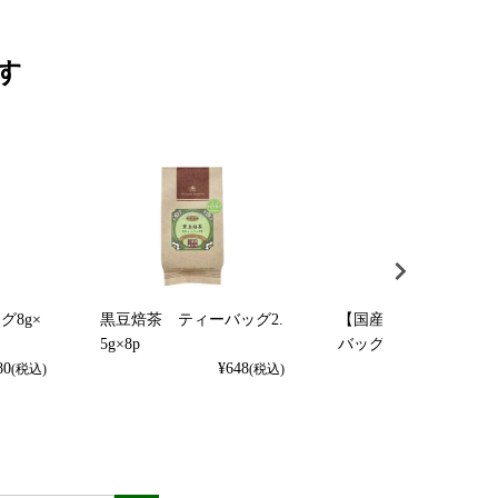
す
8g×
黒豆焙茶 ティーバッグ2.
【国産】杜仲茶 ティ
5g×8p
バッグ2.5g×8p
80
¥
648
¥
972
(税込)
(税込)
(