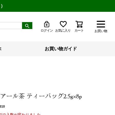
り）
ログイン
お気に入り
カート
お買い物
ぶ
お買い物ガイド
ール茶 ティーバッグ2.5g×8p
310
グの入数が変わりました。