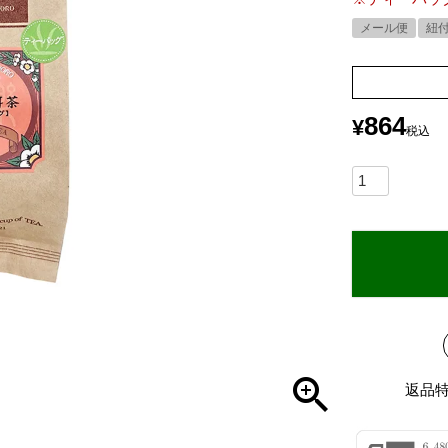
メール便
紐
864
¥
税込
返品