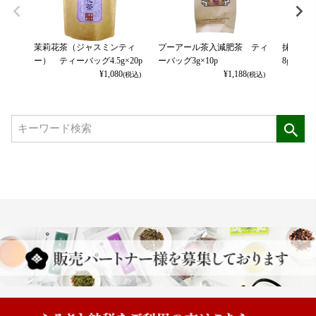
茉莉花茶（ジャスミンティ
プーアール茶入減肥茶 ティ
抹茶入玄
ー） ティーバッグ4.5g×20p
ーバッグ3g×10p
8g×30p
¥
1,080
¥
1,188
(税込)
(税込)