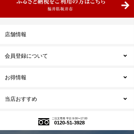
店舗情報
会員登録について
お得情報
新規会員登録
当店おすすめ
会員規約について
SDGs
アウトレットセール
ご注文の流れ
ご注文専用 平日 9:00〜17:00
0120-51-3928
式部の香りシリーズ
お得なまとめ買い
LINE登録