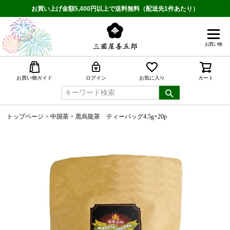
お買い上げ金額5,400円以上で送料無料（配送先1件あたり）
お買い物
検索
お買い物ガイド
ログイン
お気に入り
カート
トップページ
中国茶
黒烏龍茶 ティーバッグ4.5g×20p