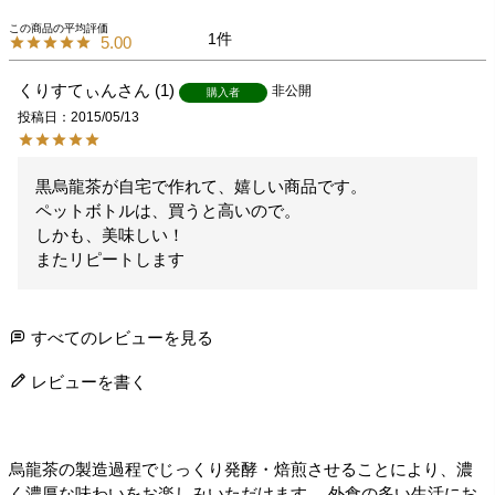
1
5.00
くりすてぃん
1
非公開
購入者
投稿日
2015/05/13
黒烏龍茶が自宅で作れて、嬉しい商品です。

ペットボトルは、買うと高いので。

しかも、美味しい！

またリピートします
すべてのレビューを見る
レビューを書く
烏龍茶の製造過程でじっくり発酵・焙煎させることにより、濃
く濃厚な味わいをお楽しみいただけます。 外食の多い生活にお