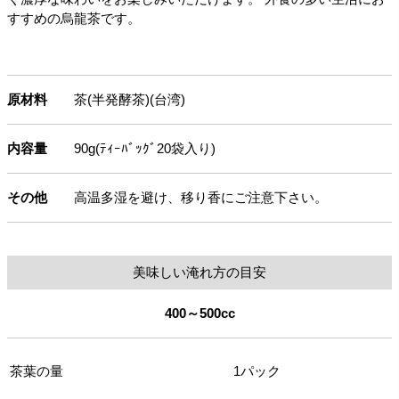
すすめの烏龍茶です。
原材料
茶(半発酵茶)(台湾)
内容量
90g(ﾃｨｰﾊﾞｯｸﾞ20袋入り)
その他
高温多湿を避け、移り香にご注意下さい。
美味しい淹れ方の目安
400～500cc
茶葉の量
1パック