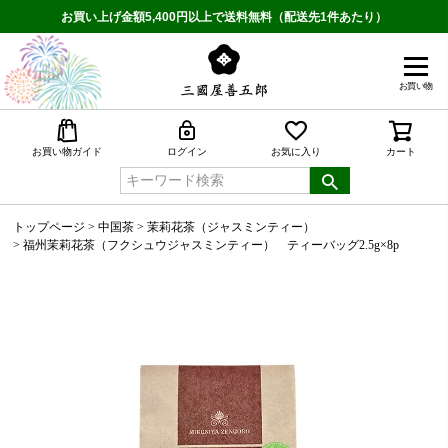
お買い上げ金額5,400円以上で送料無料（配送先1件あたり）
お買い物
検索
お買い物ガイド
ログイン
お気に入り
カート
トップページ
中国茶
茉莉花茶（ジャスミンティー）
福州茉莉花茶（フクシュウジャスミンティー） ティーバッグ2.5g×8p