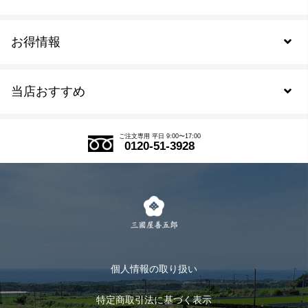
お得情報
新規会員登録
当店おすすめ
会員規約について
SDGs
アウトレットセール
ご注文の流れ
ご注文専用 平日 9:00〜17:00
0120-51-3928
式部の香りシリーズ
お得なまとめ買い
LINE登録
茶楽
キャンペーン
メルマガ登録
季節限定商品
メール便対応商品
マイページ
お茶のギフト
個人情報の取り扱い
ログイン
特定商取引法に基づく表示