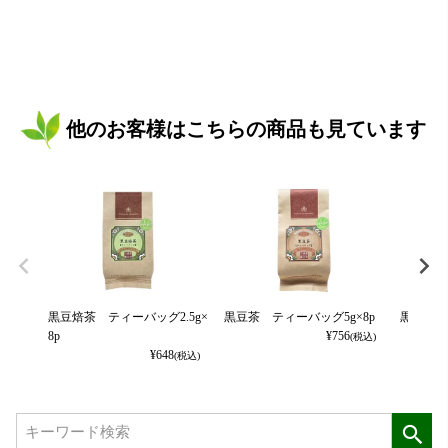
他のお客様はこちらの商品も見ています
黒豆焙茶 ティーバッグ2.5g×
黒豆茶 ティーバッグ5g×8p
黒豆茶 
8p
¥
756
(税込)
¥
648
(税込)